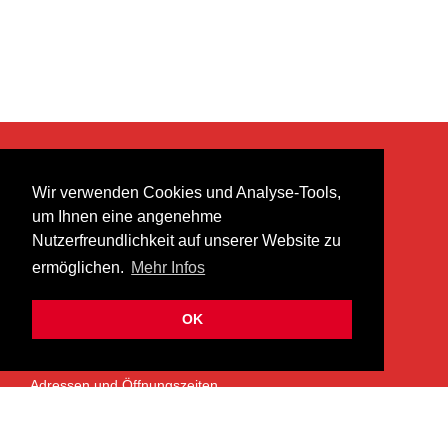
KONTAKT
Wir verwenden Cookies und Analyse-Tools,
heer musik ag
um Ihnen eine angenehme
Lättenstrasse 35
Nutzerfreundlichkeit auf unserer Website zu
8952 Schlieren
ermöglichen.
Mehr Infos
info@heermusic.com
Kontaktformular
OK
ÜBER UNS
Adressen und Öffnungszeiten
Das Heer Musik Team