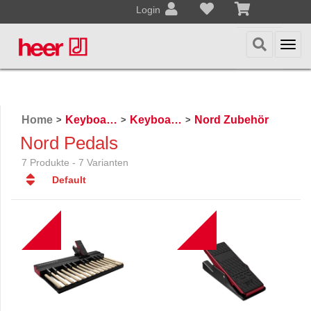
Login
Togg
navi
Home
Keyboards / Piano
Keyboards / Pianos
Nord Zubehör
>
>
>
Nord Pedals
7 Produkte - 7 Varianten
Default
Default
Datum
NEW
NEW
Datum
Name
Name
Preis