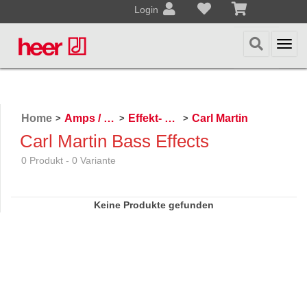
Login
Togg
navi
Home
Amps / Effektpedale
Effekt- und Bodenpedale
Carl Martin
>
>
>
Carl Martin Bass Effects
0 Produkt - 0 Variante
Keine Produkte gefunden