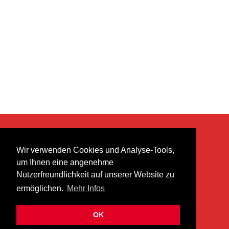
KONTAKT
Wir verwenden Cookies und Analyse-Tools,
heer musik ag
um Ihnen eine angenehme
Lättenstrasse 35
Nutzerfreundlichkeit auf unserer Website zu
8952 Schlieren
ermöglichen.
Mehr Infos
info@heermusic.com
Kontaktformular
OK
ÜBER UNS