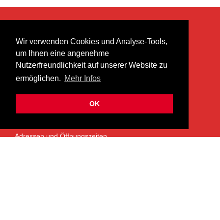
KONTAKT
Wir verwenden Cookies und Analyse-Tools,
heer musik ag
um Ihnen eine angenehme
Lättenstrasse 35
Nutzerfreundlichkeit auf unserer Website zu
8952 Schlieren
ermöglichen.
Mehr Infos
info@heermusic.com
Kontaktformular
OK
ÜBER UNS
Adressen und Öffnungszeiten
Das Heer Musik Team
Impressum
Kontoverbindung
Jobs