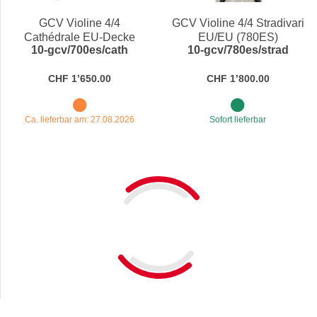
GCV Violine 4/4
GCV Violine 4/4 Stradivari
Cathédrale EU-Decke
EU/EU (780ES)
10-gcv/700es/cath
10-gcv/780es/strad
(700es)
CHF 1’650.00
CHF 1’800.00
Ca. lieferbar am: 27.08.2026
Sofort lieferbar