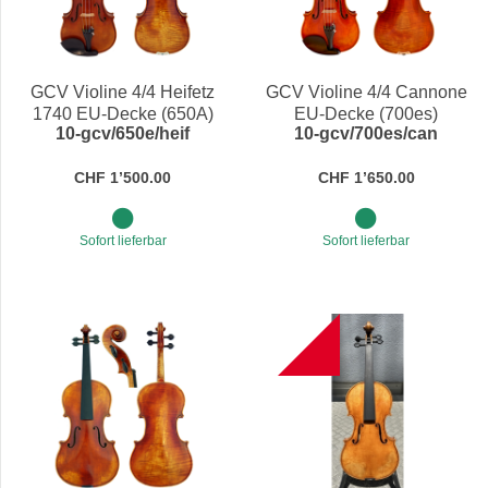
GCV Violine 4/4 Heifetz
GCV Violine 4/4 Cannone
1740 EU-Decke (650A)
EU-Decke (700es)
10-gcv/650e/heif
10-gcv/700es/can
CHF 1’500.00
CHF 1’650.00
Sofort lieferbar
Sofort lieferbar
NEW