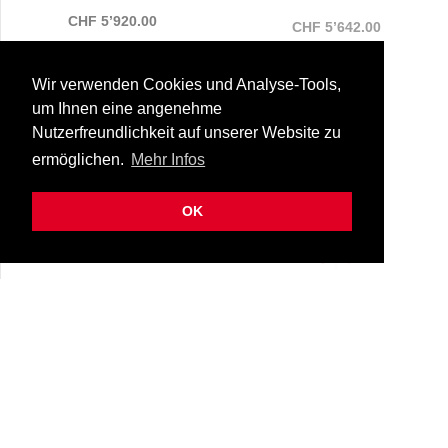
CHF 5’920.00
CHF 5’642.00
Liefertermin folgt
Sofort lieferbar
Wir verwenden Cookies und Analyse-Tools,
um Ihnen eine angenehme
Nutzerfreundlichkeit auf unserer Website zu
ermöglichen.
Mehr Infos
OK
PRS Custom 24 40th
PRS Custom 24 40th
Anniversary Ltd | Sub
Anniversary Ltd | Tiger
62-p/cst24/40/ltd+sz
62-p/cst24/40/ltd+te
Zero
Eye
CHF 7’950.00
CHF 7’950.00