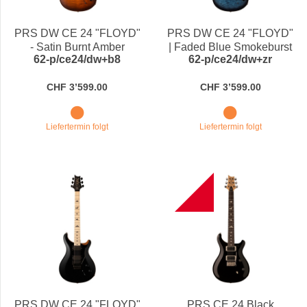
Preis
PRS DW CE 24 "FLOYD"
PRS DW CE 24 "FLOYD"
- Satin Burnt Amber
| Faded Blue Smokeburst
62-p/ce24/dw+b8
62-p/ce24/dw+zr
Smokeburst
CHF 3’599.00
CHF 3’599.00
Liefertermin folgt
Liefertermin folgt
B
PRS DW CE 24 "FLOYD"
PRS CE 24 Black