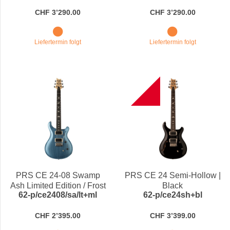
CHF 3’290.00
CHF 3’290.00
Liefertermin folgt
Liefertermin folgt
B
PRS CE 24-08 Swamp
PRS CE 24 Semi-Hollow |
Ash Limited Edition / Frost
Black
62-p/ce2408/sa/lt+ml
62-p/ce24sh+bl
Blue Metallic
CHF 2’395.00
CHF 3’399.00