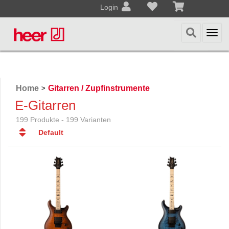
Login
Togg
navi
Home
Gitarren / Zupfinstrumente
>
E-Gitarren
199 Produkte - 199 Varianten
Default
Default
Datum
Datum
Name
Name
Preis