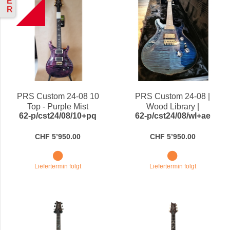
E
B
R
PRS Custom 24-08 10
PRS Custom 24-08 |
Top - Purple Mist
Wood Library |
62-p/cst24/08/10+pq
62-p/cst24/08/wl+ae
Aquamarine
CHF 5’950.00
CHF 5’950.00
Liefertermin folgt
Liefertermin folgt