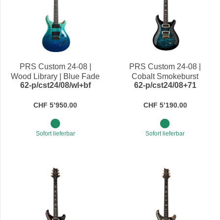
PRS Custom 24-08 |
PRS Custom 24-08 |
Wood Library | Blue Fade
Cobalt Smokeburst
62-p/cst24/08/wl+bf
62-p/cst24/08+71
| Limited Edition
CHF 5’950.00
CHF 5’190.00
Sofort lieferbar
Sofort lieferbar