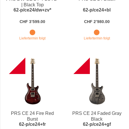
| Black Top
62-p/ce24/dw+zv*
62-p/ce24+bl
CHF 3’599.00
CHF 2’980.00
Liefertermin folgt
Liefertermin folgt
B
B
PRS CE 24 Fire Red
PRS CE 24 Faded Gray
Burst
Black
62-p/ce24+fr
62-p/ce24+gf