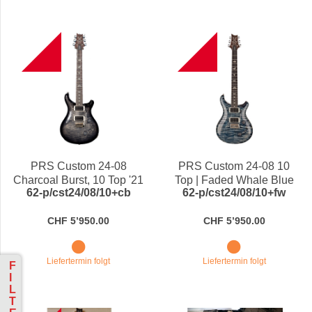
B
B
PRS Custom 24-08
PRS Custom 24-08 10
Charcoal Burst, 10 Top '21
Top | Faded Whale Blue
62-p/cst24/08/10+cb
62-p/cst24/08/10+fw
CHF 5’950.00
CHF 5’950.00
Liefertermin folgt
Liefertermin folgt
F
I
L
T