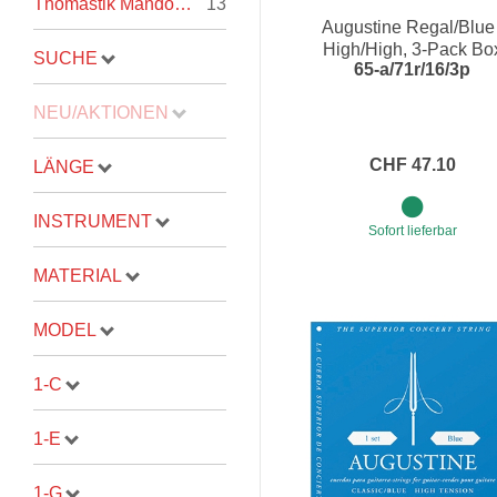
Thomastik Mandolinen- und Mandolasaiten
13
Augustine Regal/Blue 
Proel Pro Audio
Schlagzeug
High/High, 3-Pack Bo
SUCHE
65-a/71r/16/3p
Samson Pro Audio
Snaredrum
NEU/AKTIONEN
Ständer
Roto Toms
... mehr
... mehr
CHF 47.10
LÄNGE
STREICHINSTRUMENTE
INSTRUMENT
Sofort lieferbar
Violinen
MATERIAL
Violen, Gamben
MODEL
Celli
... mehr
1-C
1-E
1-G