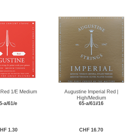
 Red 1/E Medium
Augustine Imperial Red |
High/Medium
5-a/61/e
65-a/61i/16
HF 1.30
CHF 16.70