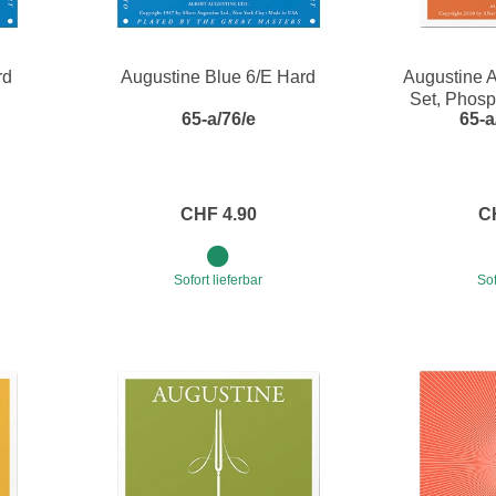
rd
Augustine Blue 6/E Hard
Augustine A
Set, Phosp
65-a/76/e
65-a
CHF 4.90
C
Sofort lieferbar
Sof