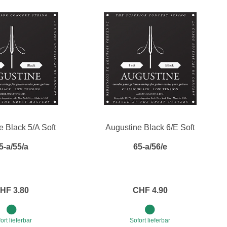
e Black 5/A Soft
Augustine Black 6/E Soft
5-a/55/a
65-a/56/e
HF 3.80
CHF 4.90
ort lieferbar
Sofort lieferbar