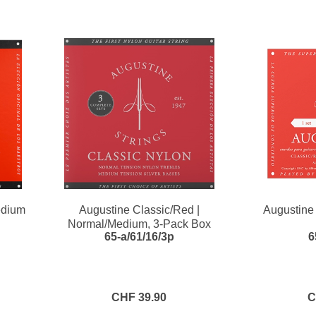
edium
Augustine Classic/Red |
Augustine
Normal/Medium, 3-Pack Box
65-a/61/16/3p
6
CHF 39.90
C