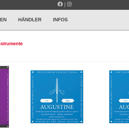
|
EN
HÄNDLER
INFOS
instrumente
LTE / METRONOME
GITARREN / ZUPFINSTRUMENTE
r und Pulte
Klassikgitarren
nd Taktelle
Westerngitarren
n und Stimmgeräte
E-Gitarren
... mehr
& PERCUSSION
HOLZBLASINSTRUMENTE