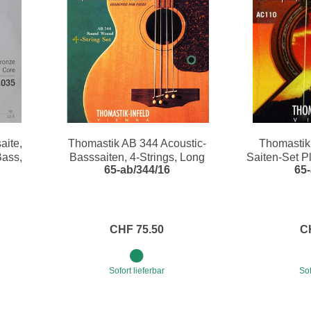
aite,
Thomastik AB 344 Acoustic-
Thomastik
Bass,
Basssaiten, 4-Strings, Long
Saiten-Set Pl
65-ab/344/16
65-
ound
Scale 34", Medium Light, Round
Wound
CHF 75.50
C
Sofort lieferbar
Sof