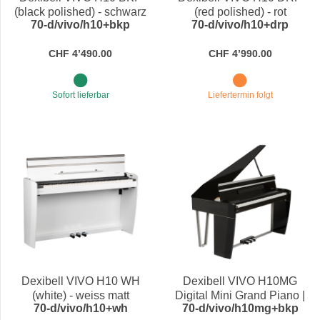
(black polished) - schwarz
(red polished) - rot
70-d/vivo/h10+bkp
70-d/vivo/h10+drp
Hochglanz lackiert
hochglanz poliert
CHF 4’490.00
CHF 4’990.00
Sofort lieferbar
Liefertermin folgt
Dexibell VIVO H10 WH
Dexibell VIVO H10MG
(white) - weiss matt
Digital Mini Grand Piano |
70-d/vivo/h10+wh
70-d/vivo/h10mg+bkp
black polished