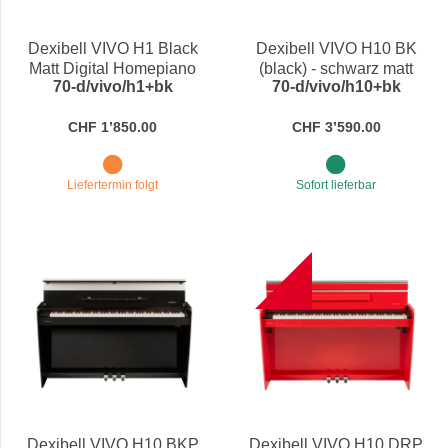
Preis
Dexibell VIVO H1 Black
Dexibell VIVO H10 BK
Matt Digital Homepiano
(black) - schwarz matt
70-d/vivo/h1+bk
70-d/vivo/h10+bk
CHF 1’850.00
CHF 3’590.00
Liefertermin folgt
Sofort lieferbar
B
Dexibell VIVO H10 BKP
Dexibell VIVO H10 DRP