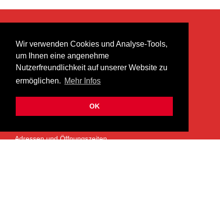
KONTAKT
Wir verwenden Cookies und Analyse-Tools,
heer musik ag
um Ihnen eine angenehme
Lättenstrasse 35
Nutzerfreundlichkeit auf unserer Website zu
8952 Schlieren
ermöglichen.
Mehr Infos
info@heermusic.com
Kontaktformular
OK
ÜBER UNS
Adressen und Öffnungszeiten
Das Heer Musik Team
Impressum
Kontoverbindung
Jobs