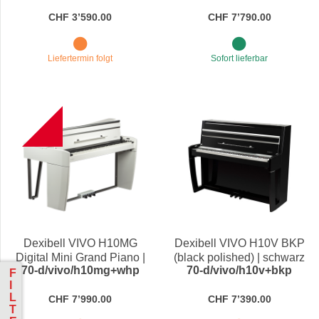
CHF 3’590.00
CHF 7’790.00
Liefertermin folgt
Sofort lieferbar
B
Dexibell VIVO H10MG
Dexibell VIVO H10V BKP
Digital Mini Grand Piano |
(black polished) | schwarz
70-d/vivo/h10mg+whp
70-d/vivo/h10v+bkp
white polished
Hochglanz lackiert
F
I
L
CHF 7’990.00
CHF 7’390.00
T