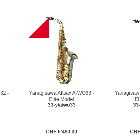
B
32 -
Yanagisawa Altsax A-WO33 -
Yanagisawa
Elite Model
El
33-y/a/wo33
33
CHF 6’490.00
CHF