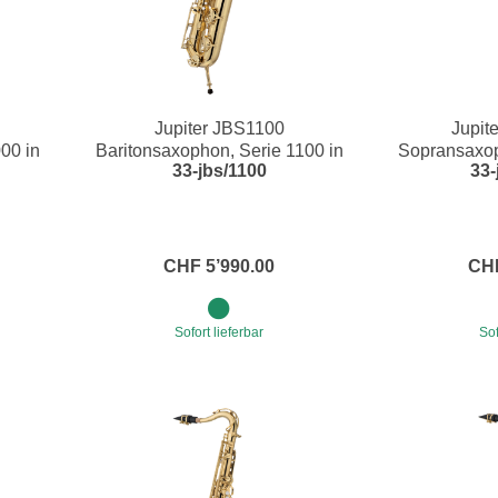
Jupiter JBS1100
Jupit
00 in
Baritonsaxophon, Serie 1100 in
Sopransaxop
33-jbs/1100
33-
Eb
CHF 5’990.00
CHF
Sofort lieferbar
Sof