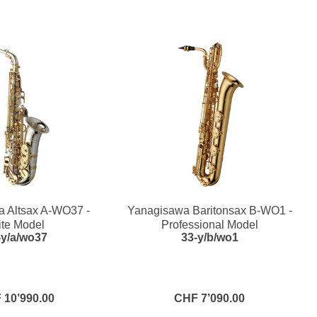
 Altsax A-WO37 -
Yanagisawa Baritonsax B-WO1 -
ite Model
Professional Model
-y/a/wo37
33-y/b/wo1
 10’990.00
CHF 7’090.00