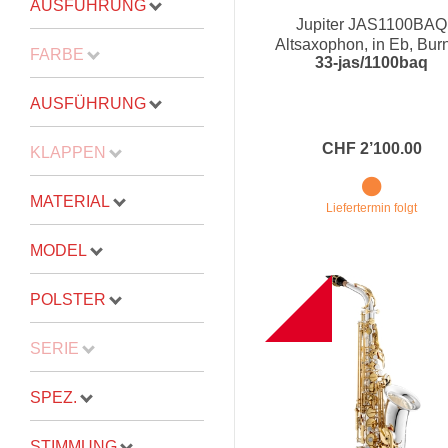
AUSFÜHRUNG
Jupiter JAS1100BAQ
Proel Pro Audio
Schlagzeug
Altsaxophon, in Eb, Bur
FARBE
33-jas/1100baq
Auburn
Samson Pro Audio
Snaredrum
Ständer
Roto Toms
AUSFÜHRUNG
... mehr
... mehr
CHF 2’100.00
KLAPPEN
STREICHINSTRUMENTE
MATERIAL
Liefertermin folgt
Violinen
MODEL
Violen, Gamben
B
POLSTER
Celli
... mehr
SERIE
SPEZ.
STIMMUNG