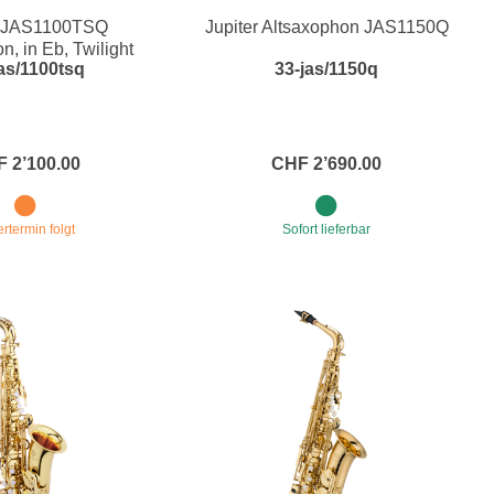
r JAS1100TSQ
Jupiter Altsaxophon JAS1150Q
Blechblasinstrumente Premium
n, in Eb, Twilight
as/1100tsq
33-jas/1150q
Smoke
Blechblasinstrumente
Mundstücke
... mehr
 2’100.00
CHF 2’690.00
ertermin folgt
Sofort lieferbar