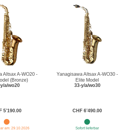
 Altsax A-WO20 -
Yanagisawa Altsax A-WO30 -
Model (Bronze)
Elite Model
-y/a/wo20
33-y/a/wo30
 5’190.00
CHF 6’490.00
rbar am: 29.10.2026
Sofort lieferbar