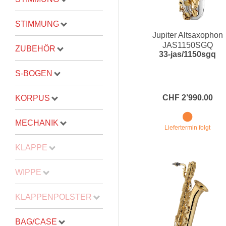
STIMMUNG
Jupiter Altsaxophon
JAS1150SGQ
ZUBEHÖR
33-jas/1150sgq
S-BOGEN
CHF 2’990.00
KORPUS
MECHANIK
Liefertermin folgt
KLAPPE
WIPPE
KLAPPENPOLSTER
BAG/CASE