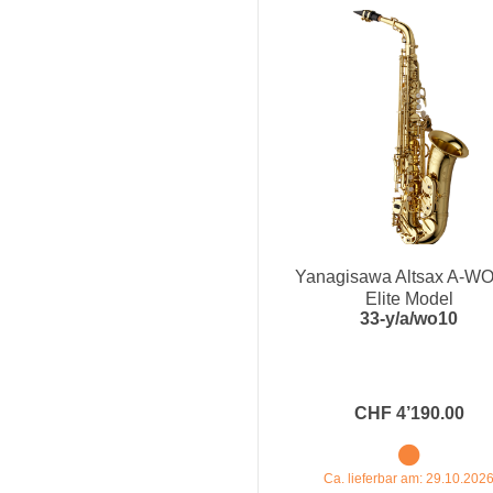
Yanagisawa Altsax A-WO
Elite Model
33-y/a/wo10
CHF 4’190.00
Ca. lieferbar am: 29.10.202