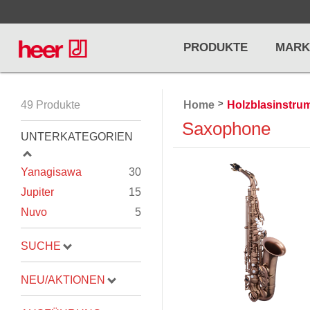
PRODUKTE
MARK
>
49 Produkte
Home
Holzblasinstru
Infos
LICHT / EFFEKTE
Saxophone
NOTENPU
UNTERKATEGORIEN
Licht
Notenstände
Preisliste
Yanagisawa
30
Effekte
Metronome u
Jupiter
15
Controller/DMX
Stimmgabel
Nuvo
5
... mehr
... mehr
SUCHE
NEU/AKTIONEN
PRO AUDIO, MICS, STANDS
DRUMS 