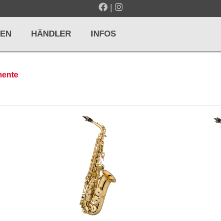
|
EN
HÄNDLER
INFOS
mente
LTE / METRONOME
GITARREN / ZUPFINSTRUMENTE
r und Pulte
Klassikgitarren
nd Taktelle
Westerngitarren
n und Stimmgeräte
E-Gitarren
... mehr
& PERCUSSION
HOLZBLASINSTRUMENTE