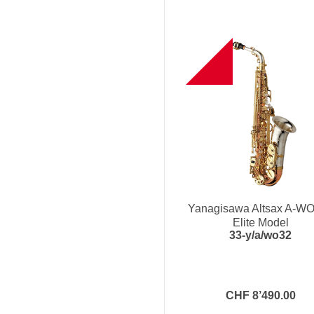
B
Yanagisawa Altsax A-WO
Elite Model
33-y/a/wo32
CHF 8’490.00