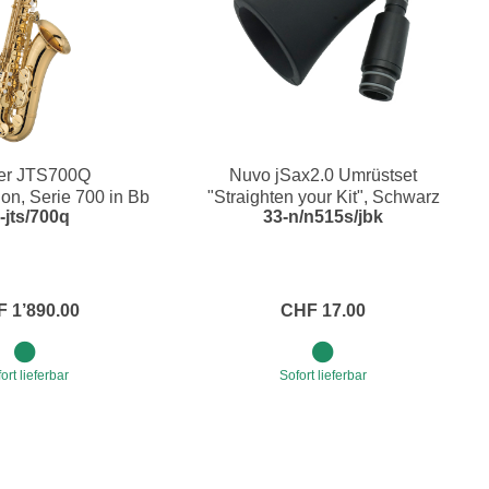
ter JTS700Q
Nuvo jSax2.0 Umrüstset
n, Serie 700 in Bb
"Straighten your Kit", Schwarz
-jts/700q
33-n/n515s/jbk
 1’890.00
CHF 17.00
ort lieferbar
Sofort lieferbar