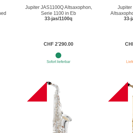
Jupiter JAS1100Q Altsaxophon,
Jupite
e
Blockflöten
ned
Serie 1100 in Eb
Altsaxopho
33-jas/1100q
33-j
s
Piccoloflöte
Querflöten
... mehr
CHF 2’290.00
CHF
Sofort lieferbar
Lief
B
NEW