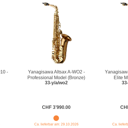
10 -
Yanagisawa Altsax A-WO2 -
Yanagisawa
Professional Model (Bronze)
Elite 
33-y/a/wo2
33
CHF 3’990.00
CHF
6
Ca. lieferbar am: 29.10.2026
Ca. liefe