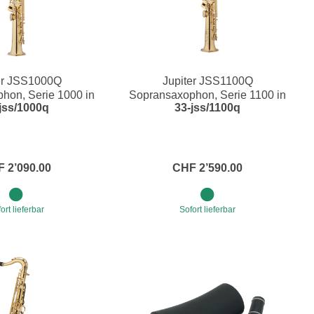
er JSS1000Q
Jupiter JSS1100Q
hon, Serie 1000 in
Sopransaxophon, Serie 1100 in
jss/1000q
33-jss/1100q
Bb
Bb
 2’090.00
CHF 2’590.00
ort lieferbar
Sofort lieferbar