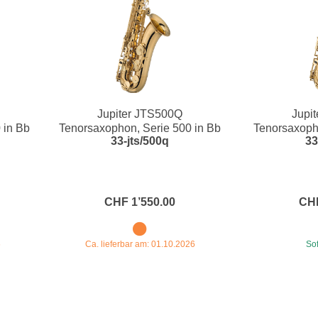
Jupiter JTS500Q
Jupi
 in Bb
Tenorsaxophon, Serie 500 in Bb
Tenorsaxopho
33-jts/500q
33
CHF 1’550.00
CHF
6
Ca. lieferbar am: 01.10.2026
Sof