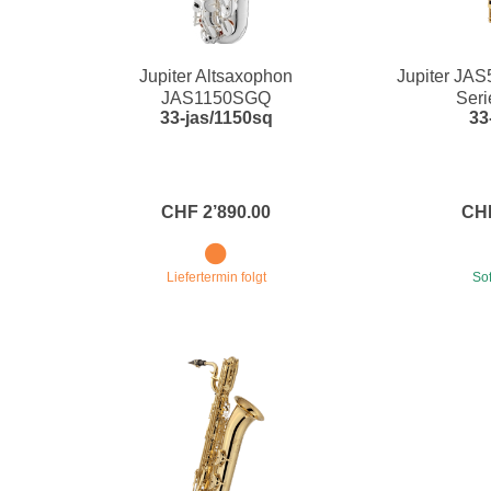
Jupiter Altsaxophon
Jupiter JAS
JAS1150SGQ
Seri
33-jas/1150sq
33
CHF 2’890.00
CHF
Liefertermin folgt
Sof