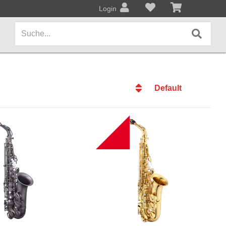
Login
Default
AMPS / EFFEKTPEDALE
Default
Amps/Cabinets
Datum
NEW
Effekt- und Bodenpedale
Datum
Name
Covers und Softcases
Name
Preis
KEYBOARDS / PIANO
Preis
Keyboards / Pianos
BLECHBLASINSTRUMENTE