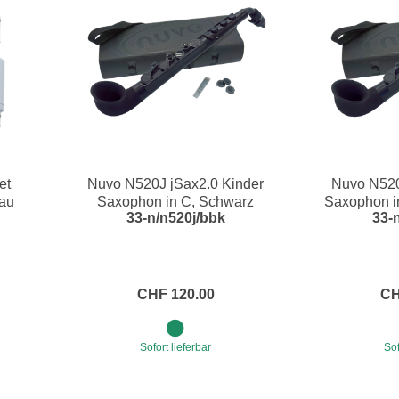
et
Nuvo N520J jSax2.0 Kinder
Nuvo N520
lau
Saxophon in C, Schwarz
Saxophon i
33-n/n520j/bbk
33-
CHF 120.00
CH
Sofort lieferbar
Sof