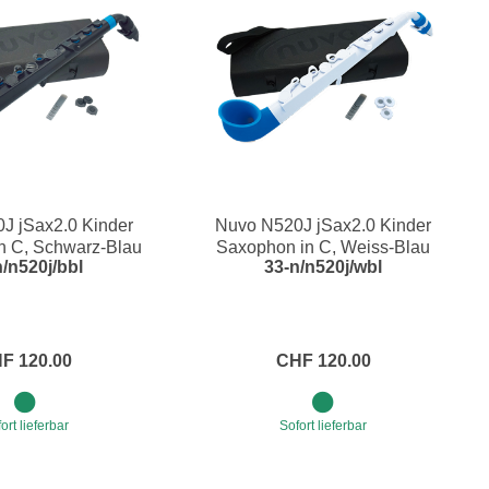
J jSax2.0 Kinder
Nuvo N520J jSax2.0 Kinder
n C, Schwarz-Blau
Saxophon in C, Weiss-Blau
n/n520j/bbl
33-n/n520j/wbl
F 120.00
CHF 120.00
ort lieferbar
Sofort lieferbar