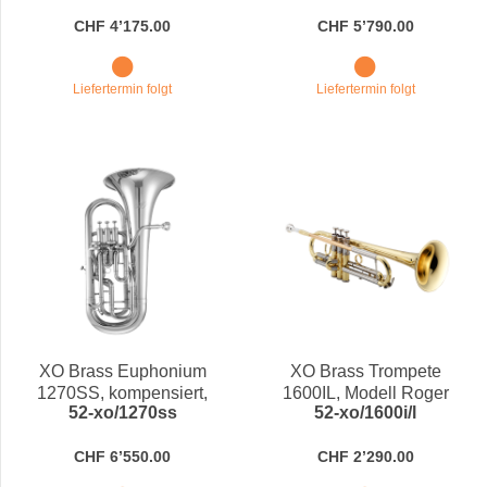
CHF 4’175.00
CHF 5’790.00
Liefertermin folgt
Liefertermin folgt
XO Brass Euphonium
XO Brass Trompete
1270SS, kompensiert,
1600IL, Modell Roger
52-xo/1270ss
52-xo/1600i/l
versilbert in Bb
Ingram, in Bb
CHF 6’550.00
CHF 2’290.00