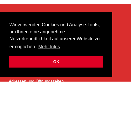
KONTAKT
Wir verwenden Cookies und Analyse-Tools,
heer musik ag
um Ihnen eine angenehme
Lättenstrasse 35
Nutzerfreundlichkeit auf unserer Website zu
8952 Schlieren
ermöglichen.
Mehr Infos
info@heermusic.com
Kontaktformular
OK
ÜBER UNS
Adressen und Öffnungszeiten
Das Heer Musik Team
Impressum
Kontoverbindung
Jobs