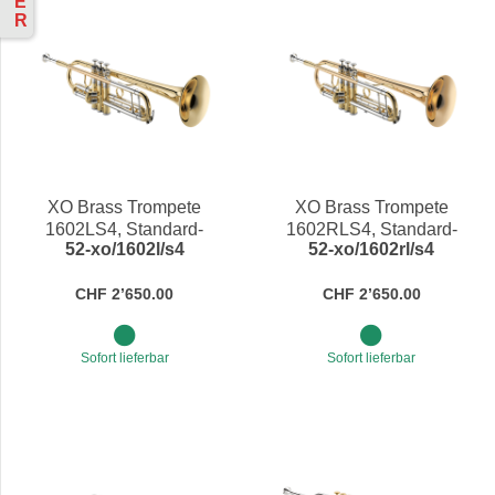
E
R
XO Brass Trompete
XO Brass Trompete
1602LS4, Standard-
1602RLS4, Standard-
52-xo/1602l/s4
52-xo/1602rl/s4
Mundrohr Goldmessing, in
Mundrohr & Schallbecher
Bb
Goldmessing, in Bb
CHF 2’650.00
CHF 2’650.00
Sofort lieferbar
Sofort lieferbar