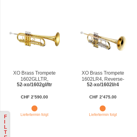
XO Brass Trompete
XO Brass Trompete
1602GLLTR,
1602LR4, Reverse-
52-xo/1602gl/ltr
52-xo/1602l/r4
"Lightweight", Reverse-
Mundrohr Goldmessing, in
Mundrohr in Bb
Bb
CHF 2’590.00
CHF 2’475.00
Liefertermin folgt
Liefertermin folgt
F
I
L
T