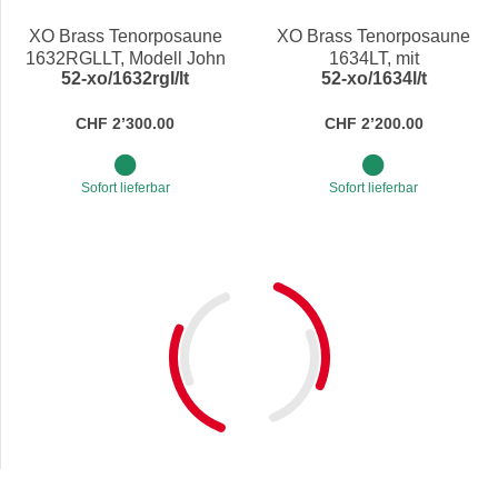
XO Brass Tenorposaune
XO Brass Tenorposaune
1632RGLLT, Modell John
1634LT, mit
52-xo/1632rgl/lt
52-xo/1634l/t
Fedchock mit
Rucksackkoffer, in Bb
Goldmessingbecher,
CHF 2’300.00
CHF 2’200.00
Rucksackkoffer in Bb
Sofort lieferbar
Sofort lieferbar