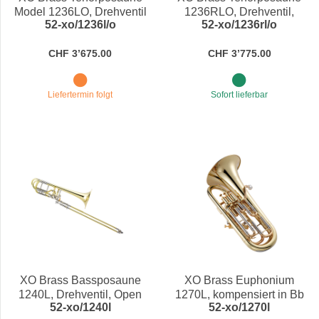
Model 1236LO, Drehventil
1236RLO, Drehventil,
52-xo/1236l/o
52-xo/1236rl/o
Open Wrap in Bb/F
Open Wrap in Bb/F
CHF 3’675.00
CHF 3’775.00
Liefertermin folgt
Sofort lieferbar
XO Brass Bassposaune
XO Brass Euphonium
1240L, Drehventil, Open
1270L, kompensiert in Bb
52-xo/1240l
52-xo/1270l
Wrap in Bb/F/Gb/D