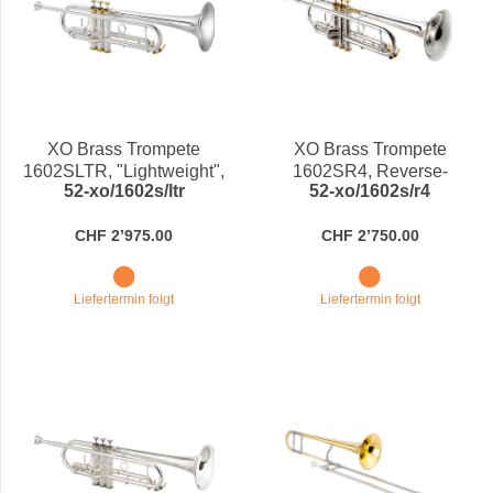
XO Brass Trompete
XO Brass Trompete
1602SLTR, "Lightweight",
1602SR4, Reverse-
52-xo/1602s/ltr
52-xo/1602s/r4
Reverse-Mundrohr,
Mundrohr, versilbert mit
versilbert mit vergoldeten
vergoldeten Applikationen
CHF 2’975.00
CHF 2’750.00
Applikationen in Bb
in Bb
Liefertermin folgt
Liefertermin folgt