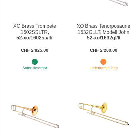
XO Brass Trompete
XO Brass Tenorposaune
1602SSLTR,
1632GLLT, Modell John
52-xo/1602ss/ltr
52-xo/1632gl/lt
"Lightweight", Reverse-
Fedchock mit
Mundrohr, versilbert in Bb
Rucksackkoffer in Bb
CHF 2’825.00
CHF 2’200.00
Sofort lieferbar
Liefertermin folgt