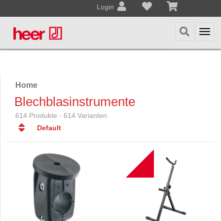
Login
Togg
navi
Home
Blechblasinstrumente
614 Produkte - 614 Varianten
Default
Default
Datum
B
Datum
Name
Name
Preis