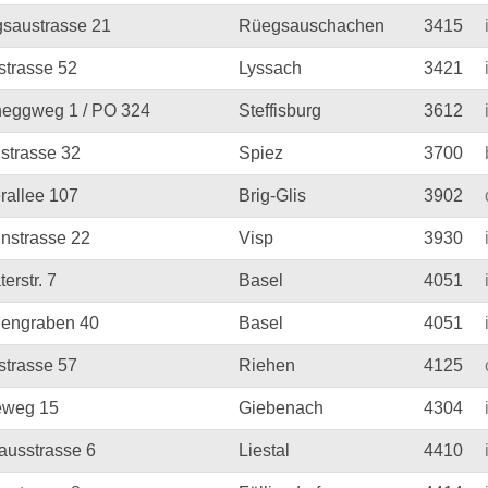
saustrasse 21
Rüegsauschachen
3415
strasse 52
Lyssach
3421
eggweg 1 / PO 324
Steffisburg
3612
strasse 32
Spiez
3700
rallee 107
Brig-Glis
3902
instrasse 22
Visp
3930
erstr. 7
Basel
4051
nengraben 40
Basel
4051
strasse 57
Riehen
4125
weg 15
Giebenach
4304
ausstrasse 6
Liestal
4410