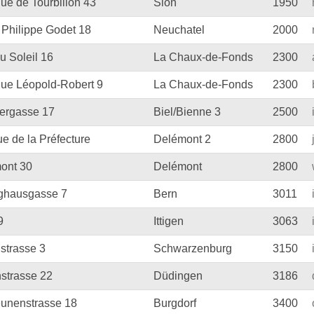
ue de Tourbillon 43
Sion
1950
 Philippe Godet 18
Neuchatel
2000
u Soleil 16
La Chaux-de-Fonds
2300
ue Léopold-Robert 9
La Chaux-de-Fonds
2300
ergasse 17
Biel/Bienne 3
2500
ue de la Préfecture
Delémont 2
2800
mont 30
Delémont
2800
hausgasse 7
Bern
3011
9
Ittigen
3063
strasse 3
Schwarzenburg
3150
strasse 22
Düdingen
3186
unenstrasse 18
Burgdorf
3400