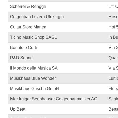
Scherrer & Renggli
Ettis
Geigenbau Luzern Ufuk Irgin
Hirs
Guitar Store Manea
Hof 
Ticino Music Shop SAGL
In Bu
Bonato e Corti
Via 
R&D Sound
Quar
Il Mondo della Musica SA
Via 
Musikhaus Blue Wonder
Lürl
Musikhaus Grischa GmbH
Flurs
Isler Irniger Sennhauser Geigenbaumeister AG
Schl
Up Beat
Bert