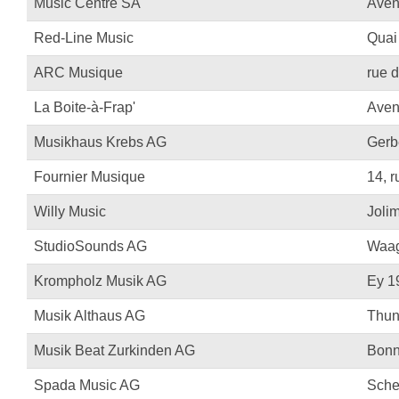
Music Centre SA
Aven
Red-Line Music
Quai
ARC Musique
rue d
La Boite-à-Frap'
Aven
Musikhaus Krebs AG
Gerb
Fournier Musique
14, r
Willy Music
Joli
StudioSounds AG
Waag
Krompholz Musik AG
Ey 1
Musik Althaus AG
Thun
Musik Beat Zurkinden AG
Bonn
Spada Music AG
Sche