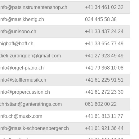
info@patsinstrumentenshop.ch
+41 34 461 02 32
info@musikhertig.ch
034 445 58 38
info@unisono.ch
+41 33 437 24 24
bigbaff@baff.ch
+41 33 654 77 49
dieti.zurbriggen@gmail.com
+41 27 923 49 49
info@orgel-piano.ch
+41 79 368 10 08
info@stofflermusik.ch
+41 61 225 91 51
info@propercussion.ch
+41 61 272 23 30
christian@ganterstrings.com
061 602 00 22
info.ch@musix.com
+41 61 813 11 77
info@musik-schoenenberger.ch
+41 61 921 36 44