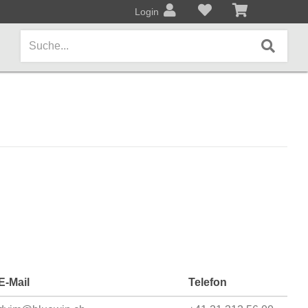
Login
AMPS / EFFEKTPEDALE
Amps/Cabinets
Effekt- und Bodenpedale
Covers und Softcases
KEYBOARDS / PIANO
Keyboards / Pianos
E-Mail
Telefon
BLECHBLASINSTRUMENTE