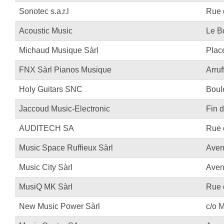
Sonotec s.a.r.l
Rue 
Acoustic Music
Le B
Michaud Musique Sàrl
Plac
FNX Sàrl Pianos Musique
Arruf
Holy Guitars SNC
Boul
Jaccoud Music-Electronic
Fin d
AUDITECH SA
Rue 
Music Space Ruffieux Sàrl
Aven
Music City Sàrl
Aven
MusiQ MK Sàrl
Rue 
New Music Power Sàrl
c/o M