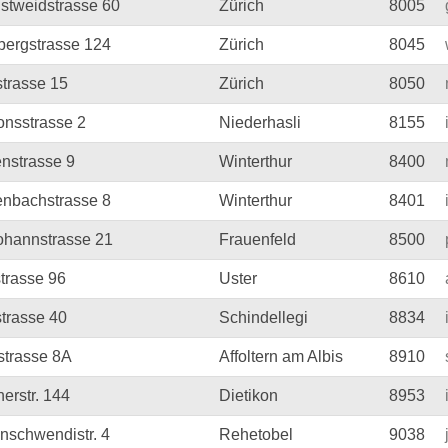
gstweidstrasse 60
Zürich
8005
ibergstrasse 124
Zürich
8045
strasse 15
Zürich
8050
onsstrasse 2
Niederhasli
8155
nstrasse 9
Winterthur
8400
enbachstrasse 8
Winterthur
8401
Johannstrasse 21
Frauenfeld
8500
trasse 96
Uster
8610
strasse 40
Schindellegi
8834
strasse 8A
Affoltern am Albis
8910
erstr. 144
Dietikon
8953
nschwendistr. 4
Rehetobel
9038