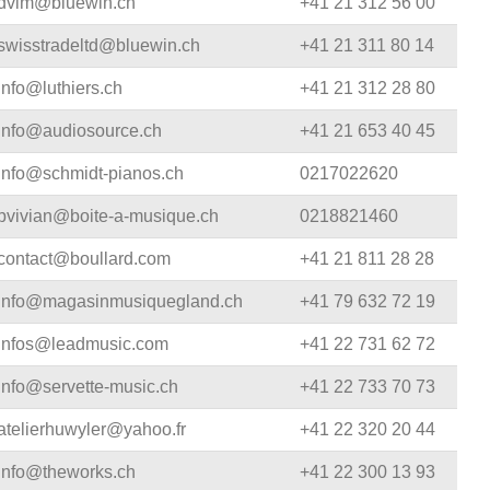
dvim@bluewin.ch
+41 21 312 56 00
Blechblasinstrumente Premium
swisstradeltd@bluewin.ch
+41 21 311 80 14
Blechblasinstrumente
info@luthiers.ch
+41 21 312 28 80
Mundstücke
info@audiosource.ch
+41 21 653 40 45
... mehr
info@schmidt-pianos.ch
0217022620
pvivian@boite-a-musique.ch
0218821460
contact@boullard.com
+41 21 811 28 28
info@magasinmusiquegland.ch
+41 79 632 72 19
infos@leadmusic.com
+41 22 731 62 72
info@servette-music.ch
+41 22 733 70 73
atelierhuwyler@yahoo.fr
+41 22 320 20 44
info@theworks.ch
+41 22 300 13 93