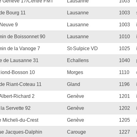
de Genève 17/Centre FMT
Lausanne
1003
e
Blockflöten
de Bourg 11
Lausanne
1003
s
Piccoloflöte
Neuve 9
Lausanne
1003
Querflöten
in de Boissonnet 90
Lausanne
1010
... mehr
in de la Vanoge 7
St-Sulpice VD
1025
e de Lausanne 31
Echallens
1040
 Riond-Bosson 10
Morges
1110
de Riant-Coteau 11
Gland
1196
Albert-Richard 2
Genève
1201
la Servette 92
Genève
1202
e Micheli-du-Crest
Genève
1205
rue Jacques-Dalphin
Carouge
1227