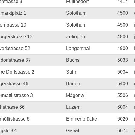
erstrasse 8
Füllinsdorf
4414
marktplatz 1
Solothurn
4500
erngasse 10
Solothurn
4500
urgerstrasse 13
Zofingen
4800
erkstrasse 52
Langenthal
4900
ldorfstrasse 37
Buchs
5033
ere Dorfstrasse 2
Suhr
5034
gerstrasse 46
Baden
5400
rmättlistrasse 3
Mägenwil
5506
chstrasse 66
Luzern
6004
höflistrasse 6
Emmenbrücke
6020
gstr. 82
Giswil
6074