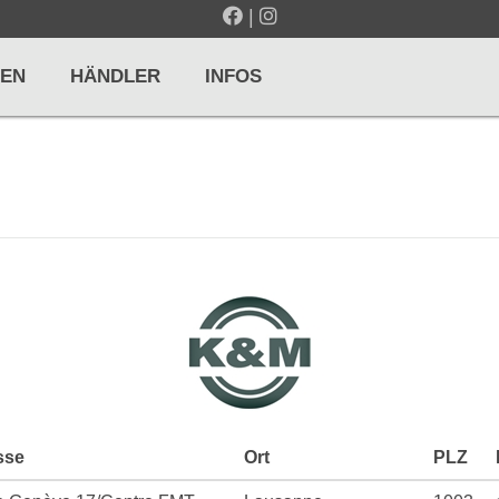
|
EN
HÄNDLER
INFOS
LTE / METRONOME
GITARREN / ZUPFINSTRUMENTE
r und Pulte
Klassikgitarren
nd Taktelle
Westerngitarren
n und Stimmgeräte
E-Gitarren
... mehr
sse
Ort
PLZ
& PERCUSSION
HOLZBLASINSTRUMENTE