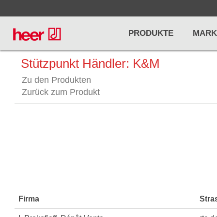
PRODUKTE
MARK
Stützpunkt Händler: K&M
Zu den Produkten
Infos
LICHT / EFFEKTE
NOTENPU
Zurück zum Produkt
Licht
Notenstände
Preisliste
Effekte
Metronome u
Controller/DMX
Stimmgabel
... mehr
... mehr
Firma
Stra
PRO AUDIO, MICS, STANDS
DRUMS 