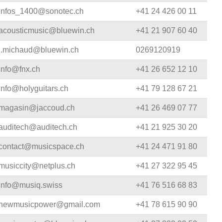
infos_1400@sonotec.ch
+41 24 426 00 11
acousticmusic@bluewin.ch
+41 21 907 60 40
l.michaud@bluewin.ch
0269120919
info@fnx.ch
+41 26 652 12 10
info@holyguitars.ch
+41 79 128 67 21
magasin@jaccoud.ch
+41 26 469 07 77
auditech@auditech.ch
+41 21 925 30 20
contact@musicspace.ch
+41 24 471 91 80
musiccity@netplus.ch
+41 27 322 95 45
info@musiq.swiss
+41 76 516 68 83
newmusicpower@gmail.com
+41 78 615 90 90