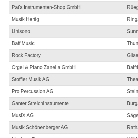
Pat's Instrumenten-Shop GmbH
Rüeg
Musik Hertig
Ring
Unisono
Sunn
Baff Music
Thun
Rock Factory
Glise
Orgel & Piano Zanella GmbH
Balfr
Stoffler Musik AG
Theat
Pro Percussion AG
Stei
Ganter Streichinstrumente
Burg
MusiX AG
Säge
Musik Schönenberger AG
Rath