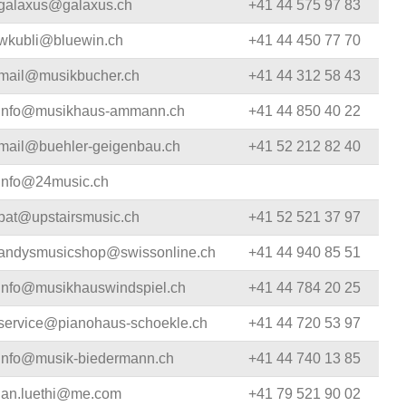
galaxus@galaxus.ch
+41 44 575 97 83
wkubli@bluewin.ch
+41 44 450 77 70
mail@musikbucher.ch
+41 44 312 58 43
info@musikhaus-ammann.ch
+41 44 850 40 22
mail@buehler-geigenbau.ch
+41 52 212 82 40
info@24music.ch
pat@upstairsmusic.ch
+41 52 521 37 97
andysmusicshop@swissonline.ch
+41 44 940 85 51
info@musikhauswindspiel.ch
+41 44 784 20 25
service@pianohaus-schoekle.ch
+41 44 720 53 97
info@musik-biedermann.ch
+41 44 740 13 85
jan.luethi@me.com
+41 79 521 90 02