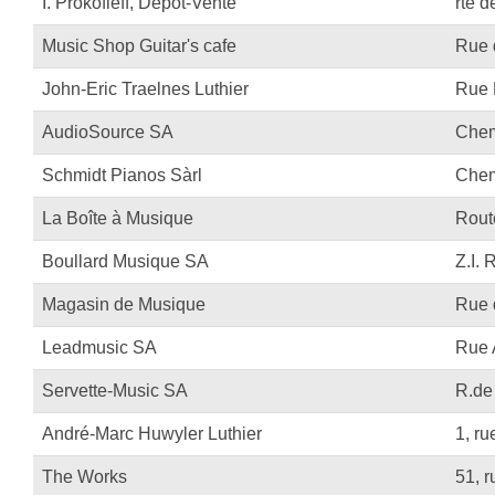
I. Prokofieff, Dépôt-Vente
rte 
Proel Pro Audio
Schlagzeug
Music Shop Guitar's cafe
Rue 
Samson Pro Audio
Snaredrum
John-Eric Traelnes Luthier
Rue 
Ständer
Roto Toms
AudioSource SA
Chem
... mehr
... mehr
Schmidt Pianos Sàrl
Chem
STREICHINSTRUMENTE
La Boîte à Musique
Rout
Violinen
Boullard Musique SA
Z.I.
Violen, Gamben
Magasin de Musique
Rue 
Celli
Leadmusic SA
Rue 
... mehr
Servette-Music SA
R.de 
André-Marc Huwyler Luthier
1, ru
The Works
51, 