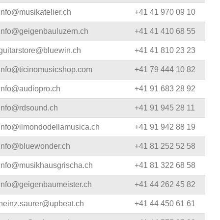
info@musikatelier.ch
+41 41 970 09 10
info@geigenbauluzern.ch
+41 41 410 68 55
guitarstore@bluewin.ch
+41 41 810 23 23
info@ticinomusicshop.com
+41 79 444 10 82
info@audiopro.ch
+41 91 683 28 92
info@rdsound.ch
+41 91 945 28 11
info@ilmondodellamusica.ch
+41 91 942 88 19
info@bluewonder.ch
+41 81 252 52 58
info@musikhausgrischa.ch
+41 81 322 68 58
info@geigenbaumeister.ch
+41 44 262 45 82
heinz.saurer@upbeat.ch
+41 44 450 61 61