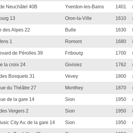
de Neuchâtel 40B
Yverdon-les-Bains
1401
ourg 13
Oron-la-Ville
1610
e des Alpes 22
Bulle
1630
fens 1
Romont
1680
evard de Pérolles 39
Fribourg
1700
e la croix 24
Givisiez
1762
des Bosquets 31
Vevey
1800
ue du Théâtre 27
Monthey
1870
ue de la gare 14
Sion
1950
des Vergers 2
Sion
1950
usic City Av. de la gare 14
Sion
1950