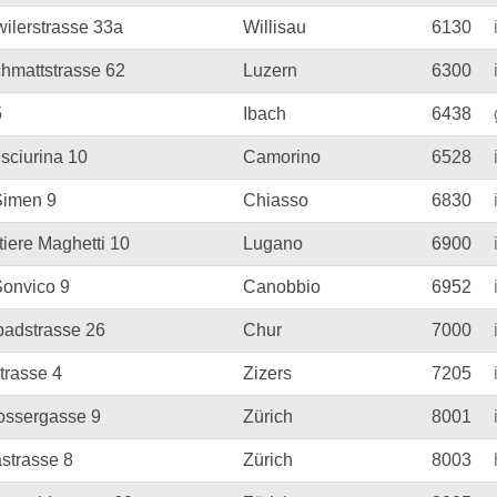
wilerstrasse 33a
Willisau
6130
chmattstrasse 62
Luzern
6300
5
Ibach
6438
sciurina 10
Camorino
6528
Simen 9
Chiasso
6830
tiere Maghetti 10
Lugano
6900
Sonvico 9
Canobbio
6952
ibadstrasse 26
Chur
7000
trasse 4
Zizers
7205
ossergasse 9
Zürich
8001
astrasse 8
Zürich
8003