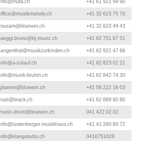
info@mufa.ch
+41 61 921 99 90
office@musikmelody.ch
+41 32 623 75 70
musam@bluewin.ch
+41 32 623 49 43
jaeggi.bruno@bj-music.ch
+41 62 751 67 51
langenthal@musikzurkinden.ch
+41 62 922 47 66
info@a-zulauf.ch
+41 62 823 01 21
info@musik-bruhin.ch
+41 62 842 74 30
gitarren@bluewin.ch
+41 56 222 16 03
mail@brack.ch
+41 62 889 80 80
music-drum@bluewin.ch
041 422 02 02
info@lustenberger-musikhaus.ch
+41 41 260 60 72
info@klangstudio.ch
0416751628