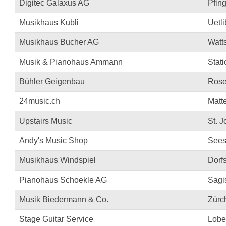
Digitec Galaxus AG
Pfin
Musikhaus Kubli
Uetl
Musikhaus Bucher AG
Watt
Musik & Pianohaus Ammann
Stati
Bühler Geigenbau
Rose
24music.ch
Matt
Upstairs Music
St. 
Andy's Music Shop
Sees
Musikhaus Windspiel
Dorf
Pianohaus Schoekle AG
Sagi
Musik Biedermann & Co.
Zürch
Stage Guitar Service
Lobe