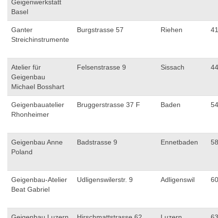
Geigenwerkstatt
Basel
Ganter
Burgstrasse 57
Riehen
4
Streichinstrumente
Atelier für
Felsenstrasse 9
Sissach
4
Geigenbau
Michael Bosshart
Geigenbauatelier
Bruggerstrasse 37 F
Baden
5
Rhonheimer
Geigenbau Anne
Badstrasse 9
Ennetbaden
5
Poland
Geigenbau-Atelier
Udligenswilerstr. 9
Adligenswil
6
Beat Gabriel
Geigenbau Luzern
Hirschmattstrasse 62
Luzern
6