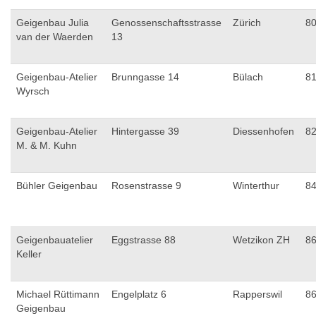
Geigenbau Julia
Genossenschaftsstrasse
Zürich
8
van der Waerden
13
Geigenbau-Atelier
Brunngasse 14
Bülach
8
Wyrsch
Geigenbau-Atelier
Hintergasse 39
Diessenhofen
8
M. & M. Kuhn
Bühler Geigenbau
Rosenstrasse 9
Winterthur
8
Geigenbauatelier
Eggstrasse 88
Wetzikon ZH
8
Keller
Michael Rüttimann
Engelplatz 6
Rapperswil
8
Geigenbau