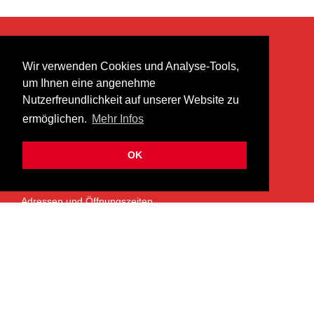
KONTAKT
Wir verwenden Cookies und Analyse-Tools,
heer musik ag
um Ihnen eine angenehme
Lättenstrasse 35
Nutzerfreundlichkeit auf unserer Website zu
8952 Schlieren
ermöglichen.
Mehr Infos
info@heermusic.com
Kontaktformular
OK
ÜBER UNS
Adressen und Öffnungszeiten
Das Heer Musik Team
Impressum
Kontoverbindung
Jobs