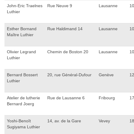
John-Eric Traelnes
Rue Neuve 9
Lausanne
1
Luthier
Esther Bornand
Rue Haldimand 14
Lausanne
1
Maître Luthier
Olivier Legrand
Chemin de Boston 20
Lausanne
1
Luthier
Bernard Bossert
20, rue Général-Dufour
Genève
1
Luthier
Atelier de lutherie
Rue de Lausanne 6
Fribourg
1
Bernard Joerg
Yoshi-Benoît
14, av. de la Gare
Vevey
1
Sugiyama Luthier