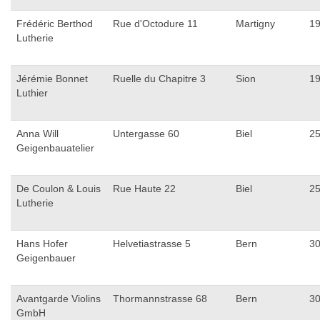
Frédéric Berthod
Rue d'Octodure 11
Martigny
1
Lutherie
Jérémie Bonnet
Ruelle du Chapitre 3
Sion
1
Luthier
Anna Will
Untergasse 60
Biel
2
Geigenbauatelier
De Coulon & Louis
Rue Haute 22
Biel
2
Lutherie
Hans Hofer
Helvetiastrasse 5
Bern
3
Geigenbauer
Avantgarde Violins
Thormannstrasse 68
Bern
3
GmbH