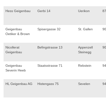
Hess Geigenbau
Gerbi 14
Uerikon
8
Geigenbau
Spisergasse 32
St. Gallen
9
Oetiker & Brown
Nicollerat
Befingstrasse 13
Appenzell
9
Geigenbau
Steinegg
Geigenbau
Staatsstrasse 71
Rebstein
9
Severin Heeb
HL Geigenbau AG
Histengass 75
Sevelen
9