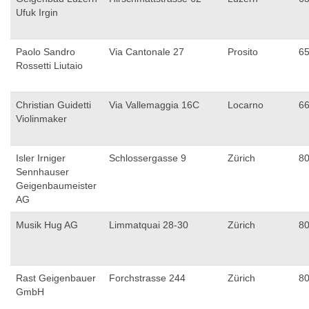
Ufuk Irgin
Paolo Sandro
Via Cantonale 27
Prosito
6
Rossetti Liutaio
Christian Guidetti
Via Vallemaggia 16C
Locarno
6
Violinmaker
Isler Irniger
Schlossergasse 9
Zürich
8
Sennhauser
Geigenbaumeister
AG
Musik Hug AG
Limmatquai 28-30
Zürich
8
Rast Geigenbauer
Forchstrasse 244
Zürich
8
GmbH