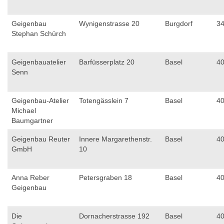
Geigenbau
Wynigenstrasse 20
Burgdorf
3
Stephan Schürch
Geigenbauatelier
Barfüsserplatz 20
Basel
4
Senn
Geigenbau-Atelier
Totengässlein 7
Basel
4
Michael
Baumgartner
Geigenbau Reuter
Innere Margarethenstr.
Basel
4
GmbH
10
Anna Reber
Petersgraben 18
Basel
4
Geigenbau
Die
Dornacherstrasse 192
Basel
4