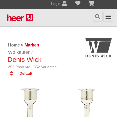
Login
Togg
navi
Home
Marken
>
Wo kaufen?
Denis Wick
352 Produkte - 352 Varianten
Default
Default
Datum
Datum
Name
Name