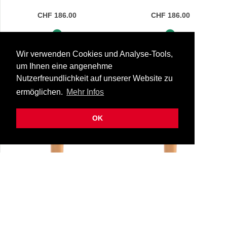
CHF 186.00
CHF 186.00
Sofort lieferbar
Sofort lieferbar
Wir verwenden Cookies und Analyse-Tools,
um Ihnen eine angenehme
Nutzerfreundlichkeit auf unserer Website zu
ermöglichen.
Mehr Infos
OK
Denis Wick DW3180G-
Denis Wick DW3180G-
4BL Posaunen-Mundstück
4BS Posaunen-
55-3180g/4bl
55-3180g/4bs
Heritage
Mundstück Heritage
CHF 186.00
CHF 186.00