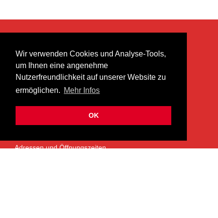
KONTAKT
Wir verwenden Cookies und Analyse-Tools,
heer musik ag
um Ihnen eine angenehme
Lättenstrasse 35
Nutzerfreundlichkeit auf unserer Website zu
8952 Schlieren
ermöglichen.
Mehr Infos
info@heermusic.com
Kontaktformular
OK
ÜBER UNS
Adressen und Öffnungszeiten
Das Heer Musik Team
Impressum
Kontoverbindung
Jobs