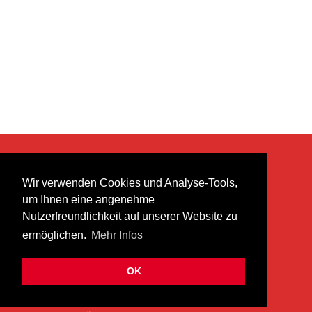
KONTAKT
Wir verwenden Cookies und Analyse-Tools,
heer musik ag
um Ihnen eine angenehme
Lättenstrasse 35
Nutzerfreundlichkeit auf unserer Website zu
8952 Schlieren
ermöglichen.
Mehr Infos
info@heermusic.com
Kontaktformular
OK
ÜBER UNS