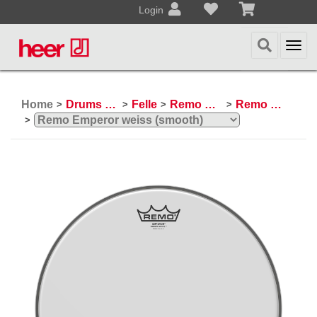
Login
Togg
navi
Home
Drums & Percussion
Felle
Remo Schlagzeugfelle
Remo Emperor
>
>
>
>
>