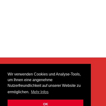
KONTAKT
Wir verwenden Cookies und Analyse-Tools,
heer musik ag
um Ihnen eine angenehme
Lättenstrasse 35
Nutzerfreundlichkeit auf unserer Website zu
8952 Schlieren
ermöglichen.
Mehr Infos
info@heermusic.com
Kontaktformular
OK