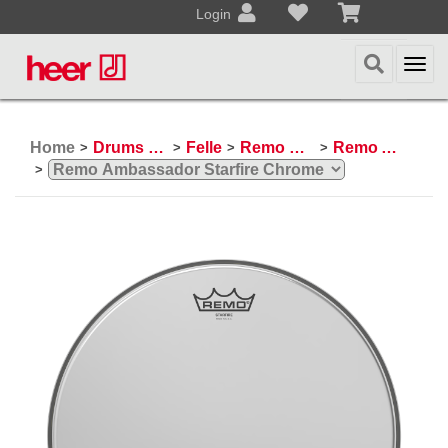
Login
Togg
navi
Home
Drums & Percussion
Felle
Remo Schlagzeugfelle
Remo Ambassador
>
>
>
>
>