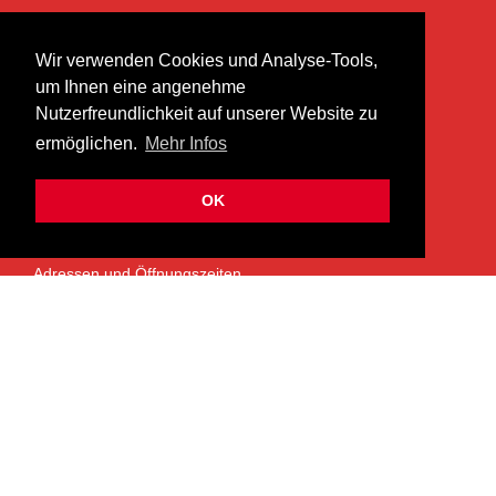
KONTAKT
Wir verwenden Cookies und Analyse-Tools,
heer musik ag
um Ihnen eine angenehme
Lättenstrasse 35
Nutzerfreundlichkeit auf unserer Website zu
8952 Schlieren
ermöglichen.
Mehr Infos
info@heermusic.com
Kontaktformular
OK
ÜBER UNS
Adressen und Öffnungszeiten
Das Heer Musik Team
Impressum
Kontoverbindung
Jobs
Rechtliches und Datenschutz