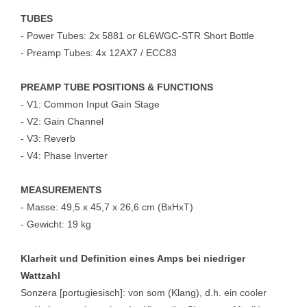
TUBES
- Power Tubes: 2x 5881 or 6L6WGC-STR Short Bottle
- Preamp Tubes: 4x 12AX7 / ECC83
PREAMP TUBE POSITIONS & FUNCTIONS
- V1: Common Input Gain Stage
- V2: Gain Channel
- V3: Reverb
- V4: Phase Inverter
MEASUREMENTS
- Masse: 49,5 x 45,7 x 26,6 cm (BxHxT)
- Gewicht: 19 kg
Klarheit und Definition eines Amps bei niedriger
Wattzahl
Sonzera [portugiesisch]: von som (Klang), d.h. ein cooler