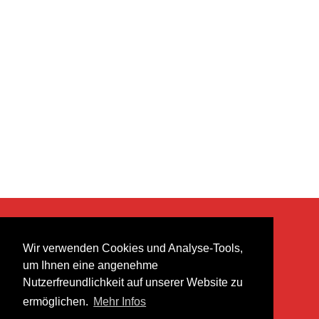
KONTAKT
Wir verwenden Cookies und Analyse-Tools,
heer musik ag
um Ihnen eine angenehme
Lättenstrasse 35
Nutzerfreundlichkeit auf unserer Website zu
8952 Schlieren
ermöglichen.
Mehr Infos
info@heermusic.com