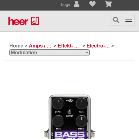
Login
Togg
navi
Home
Amps / Effektpedale
Effekt- und Bodenpedale
Electro-Harmonix
>
>
>
>