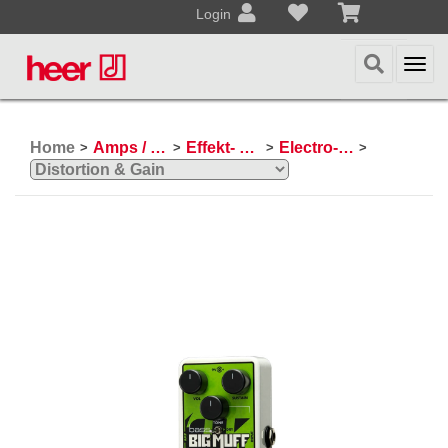
Login
Togg
navi
Home
Amps / Effektpedale
Effekt- und Bodenpedale
Electro-Harmonix
>
>
>
>