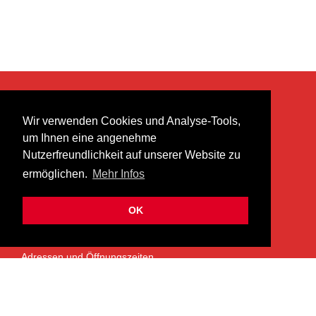
KONTAKT
Wir verwenden Cookies und Analyse-Tools,
heer musik ag
um Ihnen eine angenehme
Lättenstrasse 35
Nutzerfreundlichkeit auf unserer Website zu
8952 Schlieren
ermöglichen.
Mehr Infos
info@heermusic.com
Kontaktformular
OK
ÜBER UNS
Adressen und Öffnungszeiten
Das Heer Musik Team
Impressum