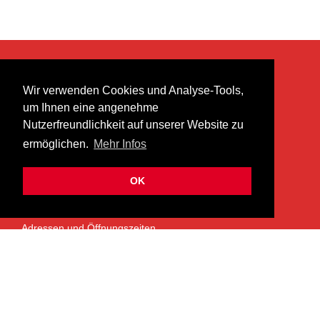
KONTAKT
Wir verwenden Cookies und Analyse-Tools,
heer musik ag
um Ihnen eine angenehme
Lättenstrasse 35
Nutzerfreundlichkeit auf unserer Website zu
8952 Schlieren
ermöglichen.
Mehr Infos
info@heermusic.com
Kontaktformular
OK
ÜBER UNS
Adressen und Öffnungszeiten
Das Heer Musik Team
Impressum
Kontoverbindung