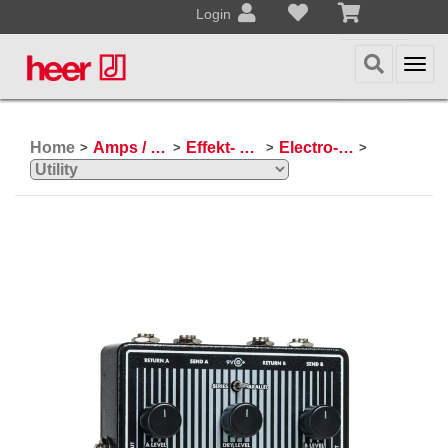
Login
Togg
navi
Home
Amps / Effektpedale
Effekt- und Bodenpedale
Electro-Harmonix
>
>
>
>