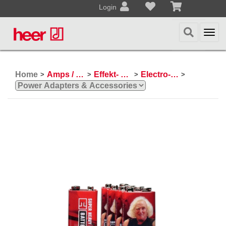
Login
Togg
navi
Home
Amps / Effektpedale
Effekt- und Bodenpedale
Electro-Harmonix
>
>
>
>