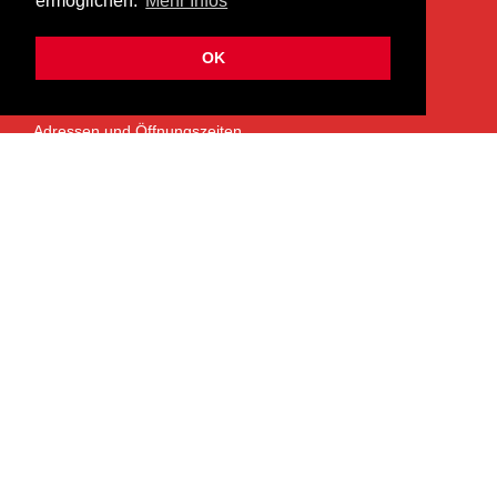
ermöglichen.
Mehr Infos
info@heermusic.com
Kontaktformular
OK
ÜBER UNS
Adressen und Öffnungszeiten
Das Heer Musik Team
Impressum
Kontoverbindung
Jobs
Rechtliches und Datenschutz
SERVICES
Garantie- und Reparaturservice
NEWSLETTER
Bleiben Sie mit dem monatlichen Newsletter informiert über