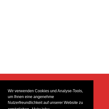
KONTAKT
Wir verwenden Cookies und Analyse-Tools,
heer musik ag
um Ihnen eine angenehme
Lättenstrasse 35
Nutzerfreundlichkeit auf unserer Website zu
8952 Schlieren