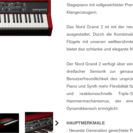
Stagepiano mit vollgewichteter Pr
e
Blockflöten
Klangerzeugern.
s
Piccoloflöte
Das Nord Grand 2 ist mit der ne
Querflöten
ausgestattet. Durch die Kombinati
... mehr
Flügels mit unseren weltberühmte
bietet das schlanke und elegante N
Der Nord Grand 2 verfügt über ei
dreifacher Sensorik zur gen
Benutzerfreundlichkeit des urspr
Piano und Synth mehr Flexibilität 
und reaktionsschnelle Triple-S
Hammermechanismus, der ein
Dynamikbereich ermöglicht.
HAUPTMERKMALE
- Neueste Generation gewichtete 