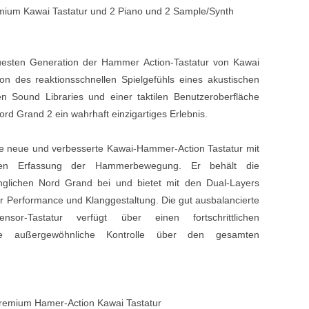
emium Kawai Tastatur und 2 Piano und 2 Sample/Synth
Blechblasinstrumente Premium
Blechblasinstrumente
uesten Generation der Hammer Action-Tastatur von Kawai
Mundstücke
on des reaktionsschnellen Spielgefühls eines akustischen
... mehr
n Sound Libraries und einer taktilen Benutzeroberfläche
ord Grand 2 ein wahrhaft einzigartiges Erlebnis.
ne neue und verbesserte Kawai-Hammer-Action Tastatur mit
auen Erfassung der Hammerbewegung.
Er behält die
ünglichen Nord Grand bei und bietet mit den Dual-Layers
für Performance und Klanggestaltung. D
ie gut ausbalancierte
ensor-Tastatur verfügt über einen fortschrittlichen
e außergewöhnliche Kontrolle über den gesamten
Premium Hamer-Action Kawai Tastatur