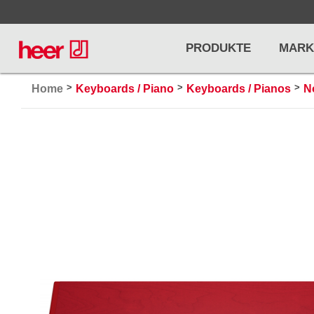
PRODUKTE
MARK
>
>
>
Home
Keyboards / Piano
Keyboards / Pianos
N
Infos
LICHT / EFFEKTE
NOTENPU
Licht
Notenstände
Preisliste
Effekte
Metronome u
Controller/DMX
Stimmgabel
... mehr
... mehr
PRO AUDIO, MICS, STANDS
DRUMS 