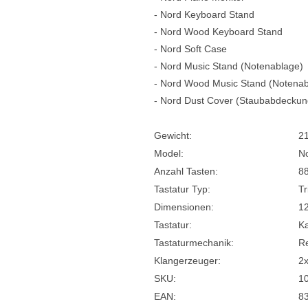
- Nord Keyboard Stand
- Nord Wood Keyboard Stand
- Nord Soft Case
- Nord Music Stand (Notenablage)
- Nord Wood Music Stand (Notenab
- Nord Dust Cover (Staubabdeckun
Gewicht:
2
Model:
N
Anzahl Tasten:
8
Tastatur Typ:
Tr
Dimensionen:
1
Tastatur:
K
Tastaturmechanik:
R
Klangerzeuger:
2x
SKU:
1
EAN:
8