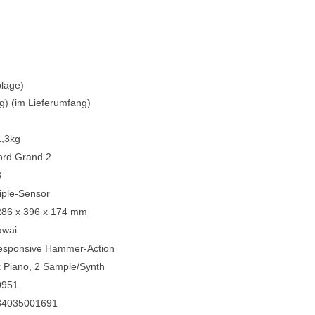
lage)
g) (im Lieferumfang)
1,3kg
ord Grand 2
8
iple-Sensor
286 x 396 x 174 mm
awai
esponsive Hammer-Action
 Piano, 2 Sample/Synth
0951
34035001691