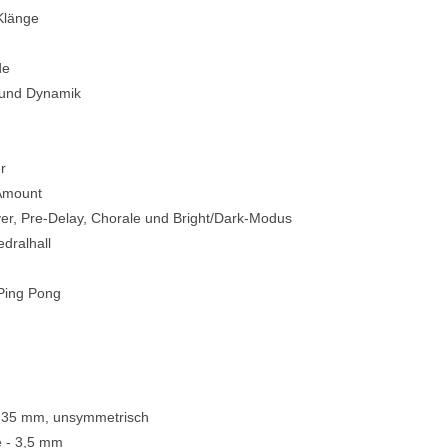
 Klänge
de
e und Dynamik
r
 Amount
yer, Pre-Delay, Chorale und Bright/Dark-Modus
dralhall
 Ping Pong
,35 mm, unsymmetrisch
e - 3,5 mm