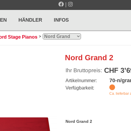
|
EN
HÄNDLER
INFOS
>
ord Stage Pianos
LTE / METRONOME
GITARREN / ZUPFINSTRUMENTE
Nord Grand 2
r und Pulte
Klassikgitarren
CHF 3’6
Ihr Bruttopreis:
nd Taktelle
Westerngitarren
70-n/gr
Artikelnummer:
n und Stimmgeräte
E-Gitarren
Verfügbarkeit:
Ca. lieferbar
... mehr
Nord Grand 2
& PERCUSSION
HOLZBLASINSTRUMENTE