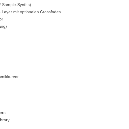
 2 Sample-Synths)
ro Layer mit optionalen Crossfades
or
ang)
namikkurven
ers
ibrary