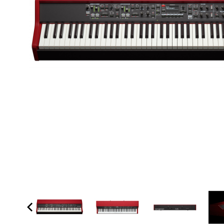
Proel Pro Audio
Schlagzeug
Samson Pro Audio
Snaredrum
Ständer
Roto Toms
... mehr
... mehr
STREICHINSTRUMENTE
Violinen
Violen, Gamben
Celli
... mehr