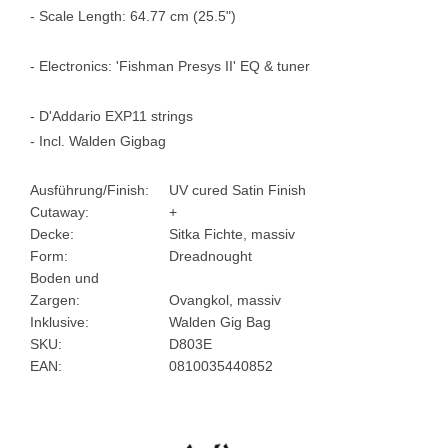
- Scale Length: 64.77 cm (25.5")
- Electronics: 'Fishman Presys II' EQ & tuner
- D'Addario EXP11 strings
- Incl. Walden Gigbag
Ausführung/Finish:
UV cured Satin Finish
Cutaway:
+
Decke:
Sitka Fichte, massiv
Form:
Dreadnought
Boden und
Zargen:
Ovangkol, massiv
Inklusive:
Walden Gig Bag
SKU:
D803E
EAN:
0810035440852