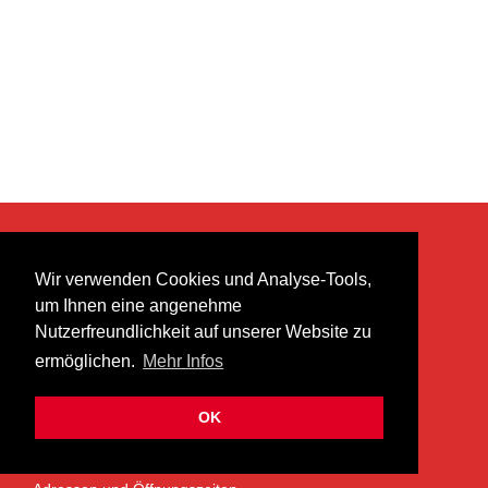
KONTAKT
Wir verwenden Cookies und Analyse-Tools,
heer musik ag
um Ihnen eine angenehme
Lättenstrasse 35
Nutzerfreundlichkeit auf unserer Website zu
8952 Schlieren
ermöglichen.
Mehr Infos
info@heermusic.com
Kontaktformular
OK
ÜBER UNS