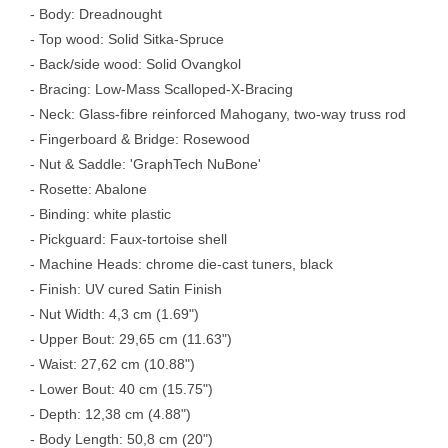
- Body: Dreadnought
- Top wood: Solid Sitka-Spruce
- Back/side wood: Solid Ovangkol
- Bracing: Low-Mass Scalloped-X-Bracing
- Neck: Glass-fibre reinforced Mahogany, two-way truss rod
- Fingerboard & Bridge: Rosewood
- Nut & Saddle: 'GraphTech NuBone'
- Rosette: Abalone
- Binding: white plastic
- Pickguard: Faux-tortoise shell
- Machine Heads: chrome die-cast tuners, black
- Finish: UV cured Satin Finish
- Nut Width: 4,3 cm (1.69")
- Upper Bout: 29,65 cm (11.63")
- Waist: 27,62 cm (10.88")
- Lower Bout: 40 cm (15.75")
- Depth: 12,38 cm (4.88")
- Body Length: 50,8 cm (20")