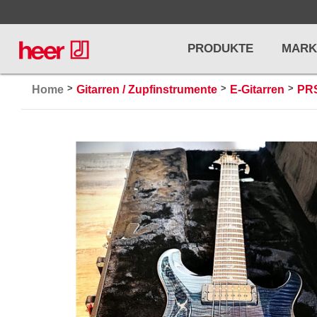
PRODUKTE
MARK
>
>
>
Home
Gitarren / Zupfinstrumente
E-Gitarren
PRS
Infos
LICHT / EFFEKTE
NOTENPU
Licht
Notenstände
Preisliste
Effekte
Metronome u
Controller/DMX
Stimmgabel
... mehr
... mehr
PRO AUDIO, MICS, STANDS
DRUMS 