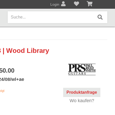
Login
AMPS / EFFEKTPEDALE
 | Wood Library
Amps/Cabinets
Effekt- und Bodenpedale
50.00
Covers und Softcases
24/08/wl+ae
KEYBOARDS / PIANO
olgt
Produktanfrage
Keyboards / Pianos
Wo kaufen?
BLECHBLASINSTRUMENTE