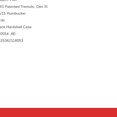
S Patented Tremolo, Gen III
5/15 Humbucker
rds
ack Hardshell Case
0554::AE:
825362118053