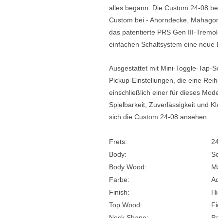
alles begann. Die Custom 24-08 beh
Custom bei - Ahorndecke, Mahagon
das
patentierte PRS Gen III-Tremol
einfachen Schaltsystem eine neue E
Ausgestattet mit Mini-Toggle-Tap-S
Pickup-Einstellungen, die eine Rei
einschließlich einer für dieses Mode
Spielbarkeit, Zuverlässigkeit und Kl
sich die Custom 24-08 ansehen.
Frets:
2
Body:
So
Body Wood:
M
Farbe:
A
Finish:
Hi
Top Wood:
Fi
Neck Shape:
Pa