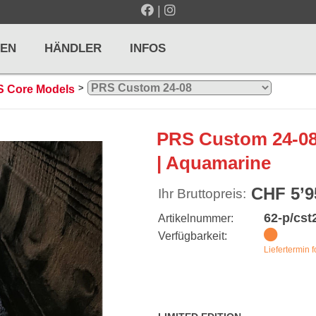
|
EN
HÄNDLER
INFOS
>
 Core Models
LTE / METRONOME
GITARREN / ZUPFINSTRUMENTE
PRS Custom 24-08
r und Pulte
Klassikgitarren
| Aquamarine
nd Taktelle
Westerngitarren
CHF 5’9
Ihr Bruttopreis:
n und Stimmgeräte
E-Gitarren
62-p/cst
Artikelnummer:
... mehr
Verfügbarkeit:
Liefertermin f
& PERCUSSION
HOLZBLASINSTRUMENTE