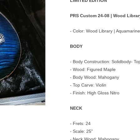
LIMITED EDITION
e
Blockflöten
PRS Custom 24-08 | Wood Librar
s
Piccoloflöte
- Color: Wood Library | Aquamarine
Querflöten
... mehr
BODY
- Body Construction: Solidbody
- To
- Wood: Figured Maple
- Body Wood: Mahogany
- Top Carve: Violin
- Finish: High Gloss Nitro
NECK
- Frets: 24
- Scale: 25"
- Neck Wood: Mahogany