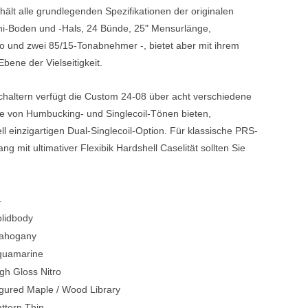
ält alle grundlegenden Spezifikationen der originalen
i-Boden und -Hals, 24 Bünde, 25" Mensurlänge,
o und zwei 85/15-Tonabnehmer -, bietet aber mit ihrem
bene der Vielseitigkeit.
chaltern verfügt die Custom 24-08 über acht verschiedene
he von Humbucking- und Singlecoil-Tönen bieten,
ll einzigartigen Dual-Singlecoil-Option. Für klassische
PRS-
ang mit ultimativer Flexibi
k Hardshell Case
lität sollten Sie
4
lidbody
ahogany
quamarine
gh Gloss Nitro
gured Maple / Wood Library
ttern Thin