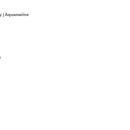
Blechblasinstrumente Premium
y | Aquamarine
Blechblasinstrumente
Mundstücke
... mehr
p