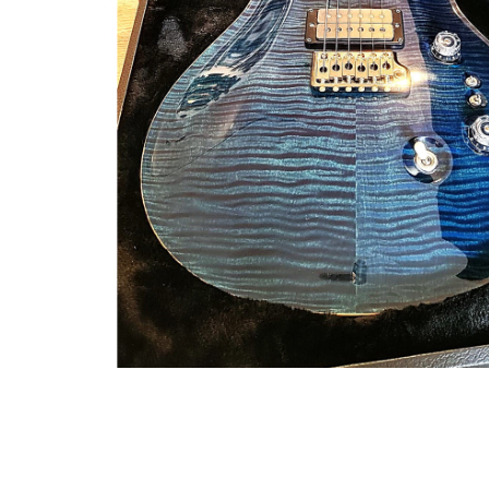
Proel Pro Audio
Schlagzeug
Samson Pro Audio
Snaredrum
Ständer
Roto Toms
... mehr
... mehr
STREICHINSTRUMENTE
Violinen
Violen, Gamben
Celli
... mehr