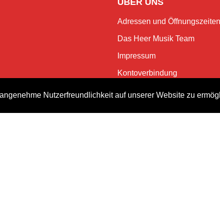
ÜBER UNS
Adressen und Öffnungszeite
Das Heer Musik Team
Impressum
Kontoverbindung
Jobs
angenehme Nutzerfreundlichkeit auf unserer Website zu ermög
Rechtliches und Datenschutz
NEWSLETTER
Bleiben Sie mit dem monatlic
Events.