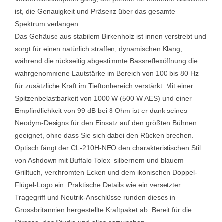
ist,
die Genauigkeit und Präsenz über das gesamte
Spektrum verlangen.
Das Gehäuse aus stabilem Birkenholz ist innen verstrebt und
sorgt für einen natürlich straffen, dynamischen Klang,
während die rückseitig abgestimmte Bassreflexöffnung die
wahrgenommene Lautstärke im Bereich von
100 bis 80 Hz
für zusätzliche Kraft im Tieftonbereich verstärkt. Mit einer
Spitzenbelastbarkeit von 1000 W (500 W AES) und einer
Empfindlichkeit von 99 dB
bei 8 Ohm ist er dank seines
Neodym-Designs für den Einsatz auf den größten Bühnen
geeignet, ohne dass Sie sich dabei den Rücken brechen.
Optisch fängt der CL-210H-NEO den charakteristischen Stil
von Ashdown mit Buffalo Tolex, silbernem und blauem
Grilltuch, verchromten Ecken und dem ikonischen Doppel-
Flügel-Logo ein. Praktische Details wie ein versetzter
Tragegriff und Neutrik-Anschlüsse runden dieses in
Grossbritannien hergestellte Kraftpaket ab. Bereit
für die
Strasse, das Studio und alles dazwischen.