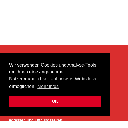
KONTAKT
Wir verwenden Cookies und Analyse-Tools,
heer musik ag
um Ihnen eine angenehme
Lättenstrasse 35
Nutzerfreundlichkeit auf unserer Website zu
8952 Schlieren
ermöglichen.
Mehr Infos
info@heermusic.com
Kontaktformular
OK
ÜBER UNS
Adressen und Öffnungszeiten