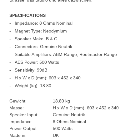
SPECIFICATIONS
-
Impedance: 8 Ohms Nominal
-
Magnet Type: Neodymium
-
Speaker Make: B & C
-
Connectors: Genuine Neutrik
-
Suitable Amplifiers: ABM Range, Rootmaster Range
-
AES Power: 500 Watts
-
Sensitivity: 99dB
-
H x W x D (mm): 603 x 452 x 340
- Weight (kg): 18.80
Gewicht:
18.80 kg
Masse:
H x W x D (mm): 603 x 452 x 340
Speaker Input:
Genuine Neutrik
Impedance:
8 Ohms Nominal
Power Output:
500 Watts
Made in:
UK