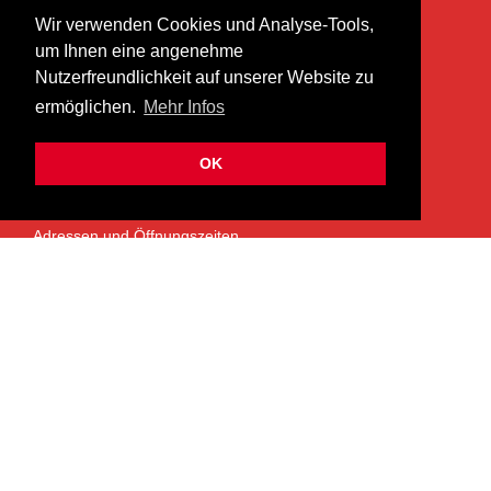
Wir verwenden Cookies und Analyse-Tools,
heer musik ag
um Ihnen eine angenehme
Lättenstrasse 35
Nutzerfreundlichkeit auf unserer Website zu
8952 Schlieren
ermöglichen.
Mehr Infos
info@heermusic.com
Kontaktformular
OK
ÜBER UNS
Adressen und Öffnungszeiten
Das Heer Musik Team
Impressum
Kontoverbindung
Jobs
Rechtliches und Datenschutz
SERVICES