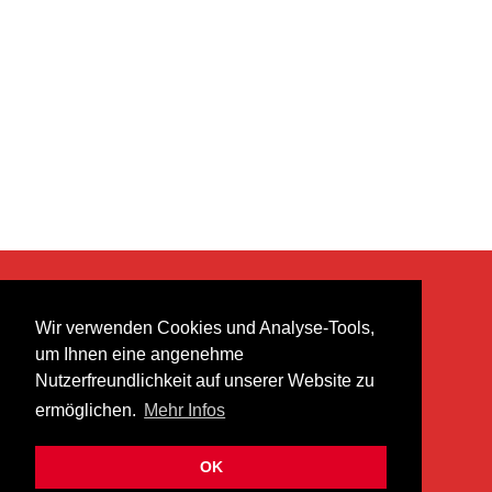
KONTAKT
Wir verwenden Cookies und Analyse-Tools,
heer musik ag
um Ihnen eine angenehme
Lättenstrasse 35
Nutzerfreundlichkeit auf unserer Website zu
8952 Schlieren
ermöglichen.
Mehr Infos
info@heermusic.com
Kontaktformular
OK