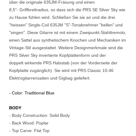
über die originale 635JM-Fräsung und einen
8,5"-
Griffbrettradius, so dass sich die PRS SE Silver Sky wie
zu Hause
fühlen wird. Schließen Sie sie an und die drei
"heissen" Single-Coil
635JM "S"-Tonabnehmer "bellen" und
"singen". Diese Gitarre ist mit
einem Zweipunkt-Stahltremolo,
einen Sattel aus synthetischem Knochen
und Mechaniken im
Vintage-Stil ausgestattet. Weitere Designmerkmale
sind die
PRS Silver Sky invertierte Kopfplattenform und der
doppelt
wirkende PRS Halsstab (von der Vorderseite der
Kopfplatte
zugänglich). Sie wird mit PRS Classic 10-46
Elektrogitarrensaiten und
Gigbag geliefert.
- Color: Traditional Blue
BODY
- Body Construction: Solid Body
- Back Wood: Poplar
- Top Carve: Flat Top