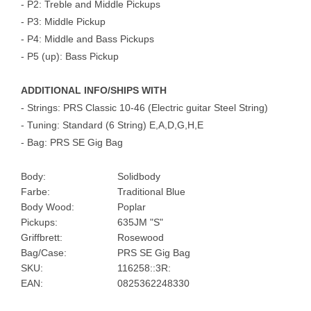
- P2: Treble and Middle Pickups
- P3: Middle Pickup
- P4: Middle and Bass Pickups
- P5 (up): Bass Pickup
ADDITIONAL INFO/SHIPS WITH
- Strings: PRS Classic 10-46 (Electric guitar Steel String)
- Tuning: Standard (6 String) E,A,D,G,H,E
- Bag: PRS SE Gig Bag
Body:
Solidbody
Farbe:
Traditional Blue
Body Wood:
Poplar
Pickups:
635JM "S"
Griffbrett:
Rosewood
Bag/Case:
PRS SE Gig Bag
SKU:
116258::3R:
EAN:
0825362248330