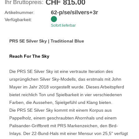
CHF 815.00
Ihr Bruttopreis:
62-p/se/silvers+3r
Artikelnummer:
Verfügbarkeit:
Sofort lieferbar
PRS SE Silver Sky | Traditional Blue
Reach For The Sky
Die PRS SE Silver Sky ist eine vertraute Iteration des
ursprünglichen
Silver Sky-Modells, das erstmals mit John
Mayer im Jahr 2018
vorgestellt wurde. Dieses Arbeitspferd
bietet reichlich Ton und
Spielbarkeit in vier verschiedenen
Farben, die Aussehen, Spielgefühl
und Klang bieten.
Die PRS SE Silver Sky kommt mit einem Korpus aus
Pappelholz, einem
geschraubten Ahornhals und einem
Palisander-Griffbrett mit PRS
Markenzeichen, den Bird-
Inlays. Der 22-Bund-Hals mit einer Mensur
von 25,5" verfügt