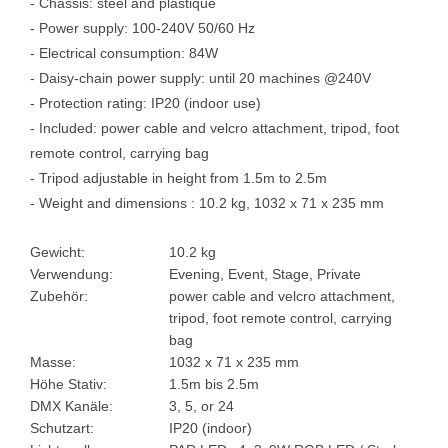
- Chassis: steel and plastique
- Power supply: 100-240V 50/60 Hz
- Electrical consumption: 84W
- Daisy-chain power supply: until 20 machines @240V
- Protection rating: IP20 (indoor use)
- Included: power cable and velcro attachment, tripod, foot
remote control, carrying bag
- Tripod adjustable in height from 1.5m to 2.5m
- Weight and dimensions : 10.2 kg, 1032 x 71 x 235 mm
Gewicht:
10.2 kg
Verwendung:
Evening, Event, Stage, Private
Zubehör:
power cable and velcro attachment,
tripod, foot remote control, carrying
bag
Masse:
1032 x 71 x 235 mm
Höhe Stativ:
1.5m bis 2.5m
DMX Kanäle:
3, 5, or 24
Schutzart:
IP20 (indoor)