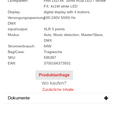
Lichtquellen:
PAR LED x4: 3x9W RGB LED / Strobe
FX: 4x1W white LED
Display:
digital display with 4 buttons
Versorgungsspannung:
100-240V 50/60 Hz
DMX
input/output:
XLR 3 points
Modus:
Auto, Music detection, Master/Slave,
DMX
Stromverbrauch:
84W
Bag/Case:
Tragtasche
SKU:
596387
EAN:
3700166373501
Produktanfrage
Wo kaufen?
Zusätzliche Inhalte
Dokumente