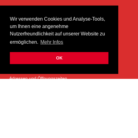
KONTAKT
Wir verwenden Cookies und Analyse-Tools,
heer musik ag
um Ihnen eine angenehme
Lättenstrasse 35
Nutzerfreundlichkeit auf unserer Website zu
8952 Schlieren
ermöglichen.
Mehr Infos
info@heermusic.com
Kontaktformular
OK
ÜBER UNS
Adressen und Öffnungszeiten
Das Heer Musik Team
Impressum
Kontoverbindung
Jobs
Rechtliches und Datenschutz