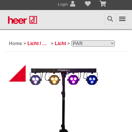
Login
Togg
navi
Home
Licht / Effekte
Licht
>
>
>
NEW