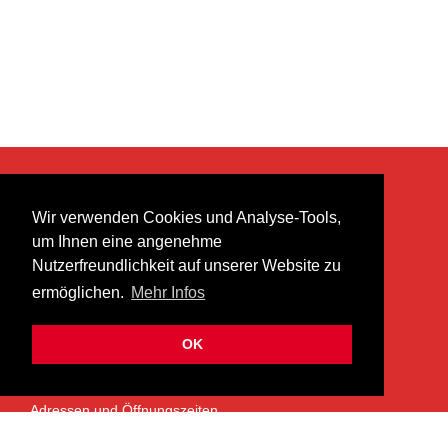
KONTAKT
Wir verwenden Cookies und Analyse-Tools,
heer musik ag
um Ihnen eine angenehme
Lättenstrasse 35
Nutzerfreundlichkeit auf unserer Website zu
8952 Schlieren
ermöglichen.
Mehr Infos
info@heermusic.com
Kontaktformular
OK
ÜBER UNS
Adressen und Öffnungszeiten
Das Heer Musik Team