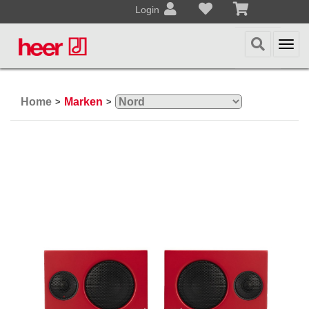
Login
Togg
navi
Home
Marken
>
>