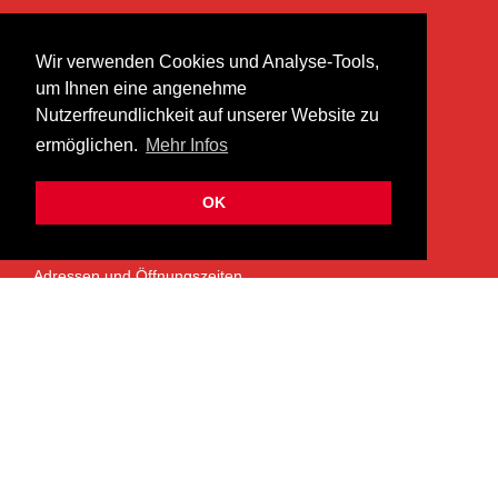
KONTAKT
Wir verwenden Cookies und Analyse-Tools,
heer musik ag
um Ihnen eine angenehme
Lättenstrasse 35
Nutzerfreundlichkeit auf unserer Website zu
8952 Schlieren
ermöglichen.
Mehr Infos
info@heermusic.com
Kontaktformular
OK
ÜBER UNS
Adressen und Öffnungszeiten
Das Heer Musik Team
Impressum
Kontoverbindung
Jobs
Rechtliches und Datenschutz