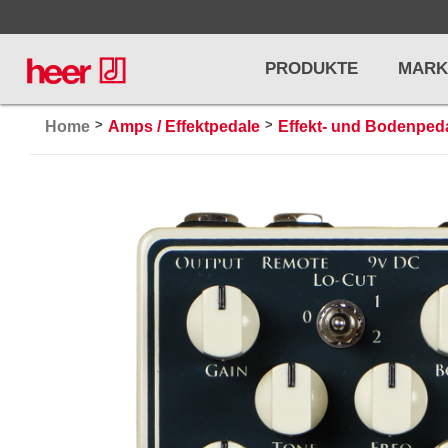
PRODUKTE
MARK
>
>
Home
Amps / Effektpedale
Effekt- und Bodenped
Infos
LICHT / EFFEKTE
NOTENPU
Licht
Notenstände
Preisliste
Effekte
Metronome u
Controller/DMX
Stimmgabel
... mehr
... mehr
PRO AUDIO, MICS, STANDS
DRUMS 