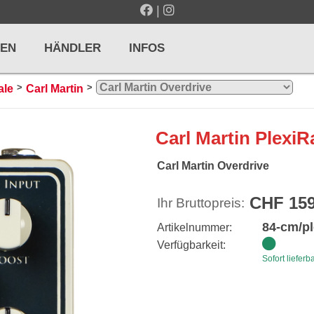
|
EN
HÄNDLER
INFOS
>
>
ale
Carl Martin
LTE / METRONOME
GITARREN / ZUPFINSTRUMENTE
Carl Martin Plexi
r und Pulte
Klassikgitarren
Carl Martin Overdrive
nd Taktelle
Westerngitarren
CHF 159
Ihr Bruttopreis:
n und Stimmgeräte
E-Gitarren
84-cm/pl
... mehr
Artikelnummer:
Verfügbarkeit:
Sofort lieferb
& PERCUSSION
HOLZBLASINSTRUMENTE