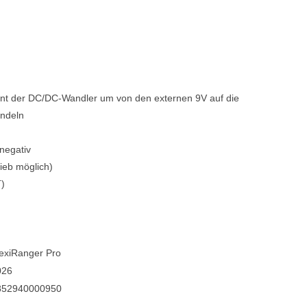
ent der DC/DC-Wandler um von den externen 9V auf die
andeln
negativ
rieb möglich)
T)
exiRanger Pro
026
852940000950