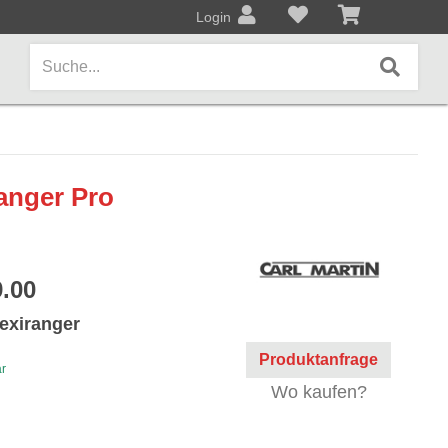
Login
AMPS / EFFEKTPEDALE
Ranger Pro
Amps/Cabinets
Effekt- und Bodenpedale
.00
Covers und Softcases
exiranger
KEYBOARDS / PIANO
Produktanfrage
ar
Keyboards / Pianos
Wo kaufen?
BLECHBLASINSTRUMENTE