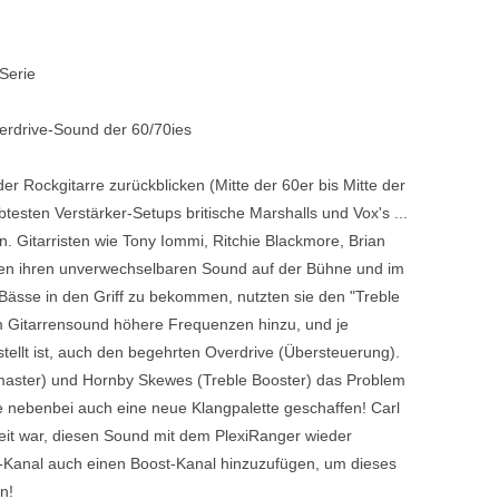
Blechblasinstrumente Premium
Serie
Blechblasinstrumente
Mundstücke
verdrive-Sound der 60/70ies
... mehr
er Rockgitarre zurückblicken (Mitte der 60er bis Mitte der
btesten Verstärker-Setups britische Marshalls und Vox's ...
n. Gitarristen wie Tony Iommi, Ritchie Blackmore, Brian
gen ihren unverwechselbaren Sound auf der Bühne und im
Bässe in den Griff zu bekommen, nutzten sie den "Treble
m Gitarrensound höhere Frequenzen hinzu, und je
tellt ist, auch den begehrten Overdrive (Übersteuerung).
master) und Hornby Skewes (Treble Booster) das Problem
ie nebenbei auch eine neue Klangpalette geschaffen! Carl
eit war, diesen Sound mit dem PlexiRanger wieder
-Kanal auch einen Boost-Kanal hinzuzufügen, um dieses
n!