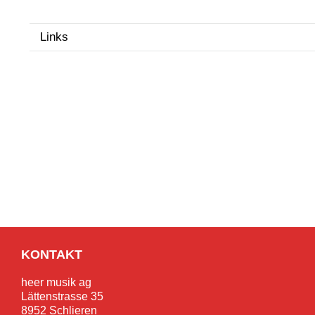
Links
KONTAKT
heer musik ag
Lättenstrasse 35
8952 Schlieren