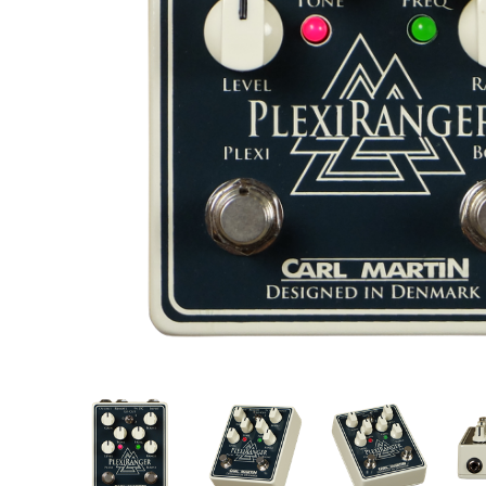
Proel Pro Audio
Schlagzeug
Samson Pro Audio
Snaredrum
Ständer
Roto Toms
... mehr
... mehr
STREICHINSTRUMENTE
Violinen
Violen, Gamben
Celli
... mehr