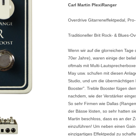
Carl Martin PlexiRanger
e
Blockflöten
Overdrive Gitarreneffektpedal, Pro-
s
Piccoloflöte
Querflöten
Traditioneller Brit Rock- & Blues-O
... mehr
Wenn wir auf die glorreichen Tage d
70er Jahre), waren einige der belie
oftmals mit Multi-Lautsprecherboxe
May usw. schufen mit diesen Anla
Studio, und um die übermächtigen 
Booster". Treble Booster fügen de
nachdem, wie der Verstärker einges
So sehr Firmen wie Dallas (Range
der Bässe lösten, so sehr hatten s
Martin beschloss, dass es an der Z
einzuführen! Um neben einen Gain
einzigartiges Effektpedal zu schaffe