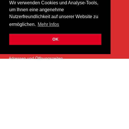
Wir verwenden Cookies und Analyse-Tools,
heer musik ag
um Ihnen eine angenehme
Lättenstrasse 35
Nutzerfreundlichkeit auf unserer Website zu
8952 Schlieren
ermöglichen.
Mehr Infos
info@heermusic.com
Kontaktformular
OK
ÜBER UNS
Adressen und Öffnungszeiten
Das Heer Musik Team
Impressum
Kontoverbindung
Jobs
Rechtliches und Datenschutz
SERVICES