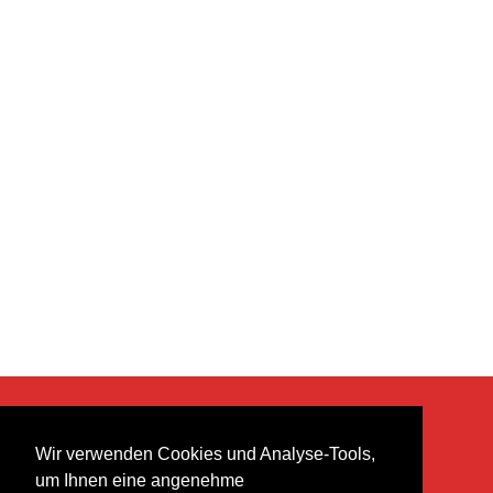
KONTAKT
Wir verwenden Cookies und Analyse-Tools,
heer musik ag
um Ihnen eine angenehme
Lättenstrasse 35