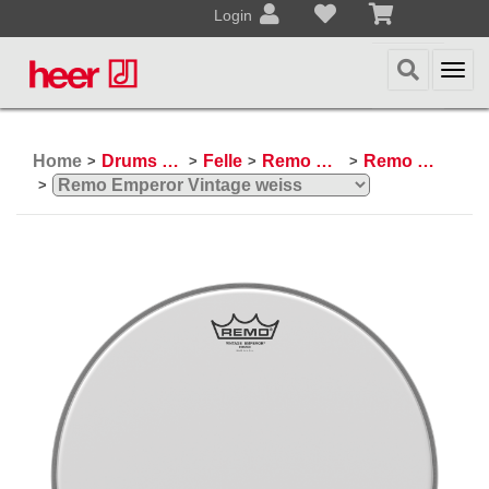
Login
Togg
navi
Home
Drums & Percussion
Felle
Remo Schlagzeugfelle
Remo Emperor
>
>
>
>
>