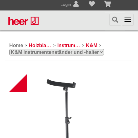
Login
Togg
navi
Home
Holzblasinstrumente
Instrumentenständer- und halter
K&M
>
>
>
>
B