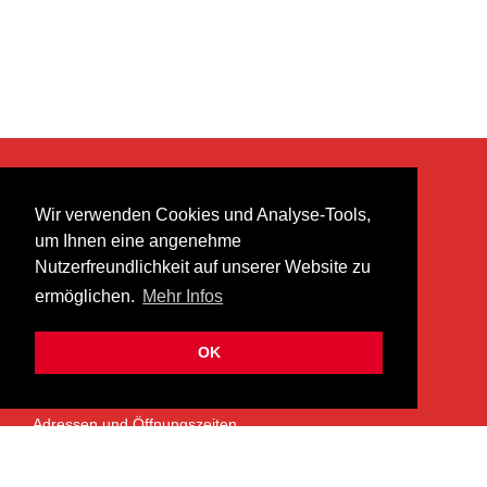
KONTAKT
Wir verwenden Cookies und Analyse-Tools,
heer musik ag
um Ihnen eine angenehme
Lättenstrasse 35
Nutzerfreundlichkeit auf unserer Website zu
8952 Schlieren
ermöglichen.
Mehr Infos
info@heermusic.com
Kontaktformular
OK
ÜBER UNS
Adressen und Öffnungszeiten
Das Heer Musik Team