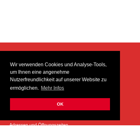
KONTAKT
Wir verwenden Cookies und Analyse-Tools,
heer musik ag
um Ihnen eine angenehme
Lättenstrasse 35
Nutzerfreundlichkeit auf unserer Website zu
8952 Schlieren
ermöglichen.
Mehr Infos
info@heermusic.com
Kontaktformular
OK
ÜBER UNS
Adressen und Öffnungszeiten
Das Heer Musik Team