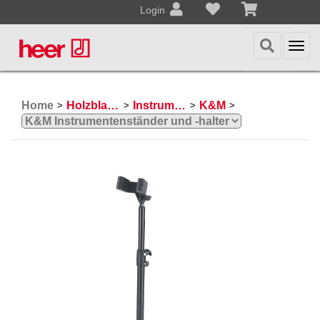
Login
Togg
navi
Home
Holzblasinstrumente
Instrumentenständer- und halter
K&M
>
>
>
>