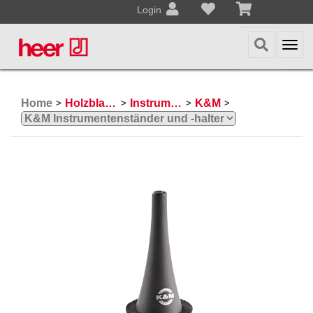
Login
Togg
navi
Home
Holzblasinstrumente
Instrumentenständer- und halter
K&M
>
>
>
>