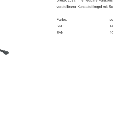
Breite, zusammenlegbare Fußkonstr
verstellbarer Kunststoffkegel mit S
e
Blockflöten
s
Piccoloflöte
Farbe:
s
Querflöten
SKU:
1
EAN:
4
... mehr