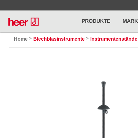
PRODUKTE
MARK
>
>
Home
Blechblasinstrumente
Instrumentenständer
Infos
LICHT / EFFEKTE
NOTENPU
Licht
Notenstände
Preisliste
Effekte
Metronome u
Controller/DMX
Stimmgabel
... mehr
... mehr
PRO AUDIO, MICS, STANDS
DRUMS 