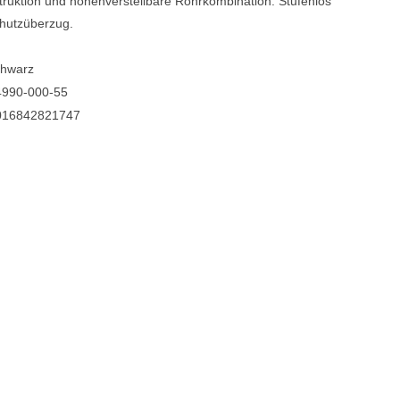
uktion und höhenverstellbare Rohrkombination. Stufenlos
chutzüberzug.
Blechblasinstrumente Premium
Blechblasinstrumente
chwarz
Mundstücke
4990-000-55
016842821747
... mehr