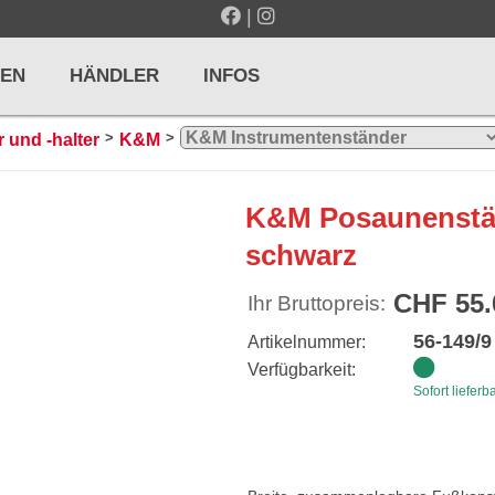
|
EN
HÄNDLER
INFOS
>
>
 und -halter
K&M
LTE / METRONOME
GITARREN / ZUPFINSTRUMENTE
K&M Posaunenstän
r und Pulte
Klassikgitarren
schwarz
nd Taktelle
Westerngitarren
CHF 55.
Ihr Bruttopreis:
n und Stimmgeräte
E-Gitarren
56-149/9
Artikelnummer:
... mehr
Verfügbarkeit:
Sofort lieferb
& PERCUSSION
HOLZBLASINSTRUMENTE