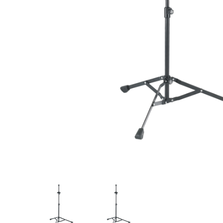
Proel Pro Audio
Schlagzeug
Samson Pro Audio
Snaredrum
Ständer
Roto Toms
... mehr
... mehr
STREICHINSTRUMENTE
Violinen
Violen, Gamben
Celli
... mehr