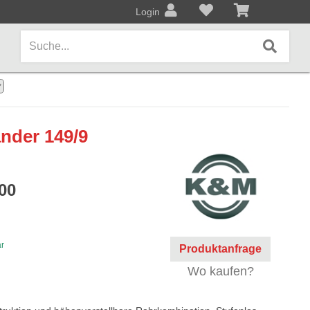
Login
AMPS / EFFEKTPEDALE
der 149/9
Amps/Cabinets
Effekt- und Bodenpedale
00
Covers und Softcases
KEYBOARDS / PIANO
ar
Produktanfrage
Keyboards / Pianos
Wo kaufen?
BLECHBLASINSTRUMENTE