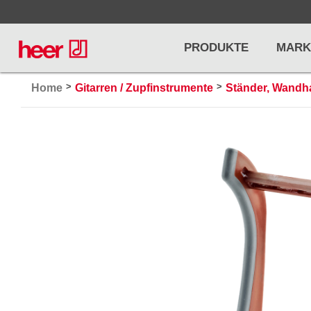
PRODUKTE
MARK
>
>
Home
Gitarren / Zupfinstrumente
Ständer, Wandha
Infos
LICHT / EFFEKTE
NOTENPU
Licht
Notenstände
Preisliste
Effekte
Metronome u
Controller/DMX
Stimmgabel
... mehr
... mehr
PRO AUDIO, MICS, STANDS
DRUMS 