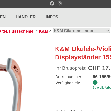
|
EN
HÄNDLER
INFOS
>
>
lter, Fussschemel
K&M
LTE / METRONOME
GITARREN / ZUPFINSTRUMENTE
K&M Ukulele-/Viol
r und Pulte
Klassikgitarren
Displayständer 15
nd Taktelle
Westerngitarren
CHF 17.
Ihr Bruttopreis:
n und Stimmgeräte
E-Gitarren
66-155/5
Artikelnummer:
... mehr
Verfügbarkeit:
Sofort lieferb
& PERCUSSION
HOLZBLASINSTRUMENTE