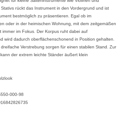
gnet für kleine Saiteninstrumente wie Violinen und
Stativs rückt das Instrument in den Vordergrund und ist
Blechblasinstrumente Premium
ument bestmöglich zu präsentieren. Egal ob im
Blechblasinstrumente
ngen oder in der heimischen Wohnung, mit dem zeitgemäßen
t immer im Fokus. Der Korpus ruht dabei auf
Mundstücke
 wird dadurch oberflächenschonend in Position gehalten.
... mehr
 dreifache Verstrebung sorgen für einen stabilen Stand. Zur
ann der extrem leichte Ständer äußert klein
lzlook
5550-000-98
016842826735