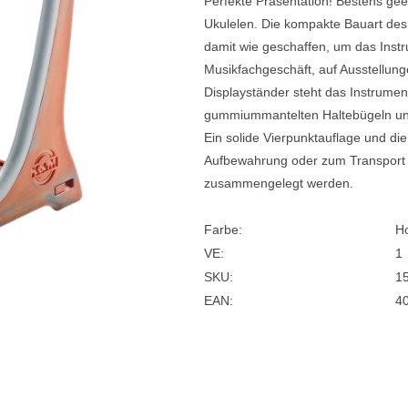
Perfekte Präsentation! Bestens geei
Ukulelen. Die kompakte Bauart des 
e
Blockflöten
damit wie geschaffen, um das Instr
s
Piccoloflöte
Musikfachgeschäft, auf Ausstellu
Displayständer steht das Instrumen
Querflöten
gummiummantelten Haltebügeln und
... mehr
Ein solide Vierpunktauflage und die
Aufbewahrung oder zum Transport k
zusammengelegt werden.
Farbe:
Ho
VE:
1
SKU:
1
EAN:
4