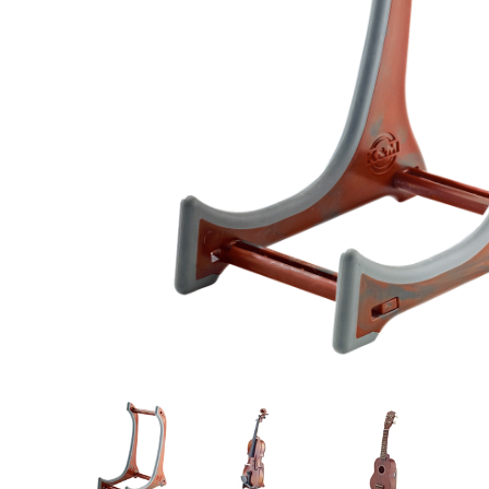
Proel Pro Audio
Schlagzeug
Samson Pro Audio
Snaredrum
Ständer
Roto Toms
... mehr
... mehr
STREICHINSTRUMENTE
Violinen
Violen, Gamben
Celli
... mehr