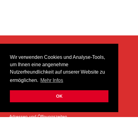
KONTAKT
Wir verwenden Cookies und Analyse-Tools,
heer musik ag
um Ihnen eine angenehme
Lättenstrasse 35
Nutzerfreundlichkeit auf unserer Website zu
8952 Schlieren
ermöglichen.
Mehr Infos
info@heermusic.com
Kontaktformular
OK
ÜBER UNS
Adressen und Öffnungszeiten
Das Heer Musik Team