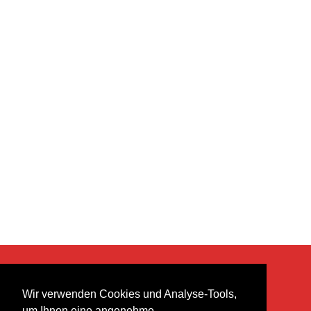
KONTAKT
Wir verwenden Cookies und Analyse-Tools,
heer musik ag
um Ihnen eine angenehme