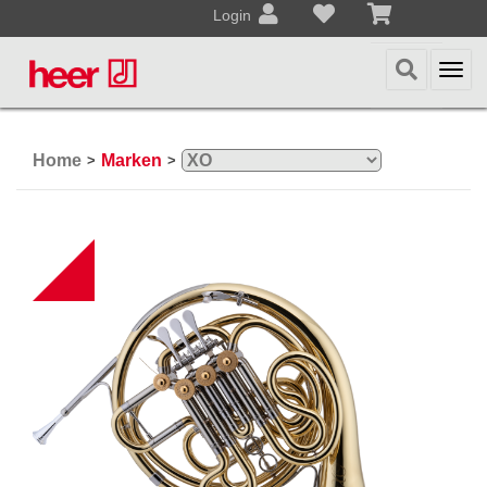
Login
Togg
navi
Home
Marken
>
>
B