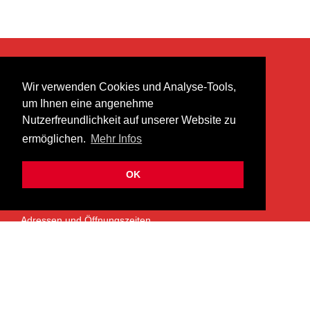
KONTAKT
Wir verwenden Cookies und Analyse-Tools,
heer musik ag
um Ihnen eine angenehme
Lättenstrasse 35
Nutzerfreundlichkeit auf unserer Website zu
8952 Schlieren
ermöglichen.
Mehr Infos
info@heermusic.com
Kontaktformular
OK
ÜBER UNS
Adressen und Öffnungszeiten
Das Heer Musik Team
Impressum
Kontoverbindung