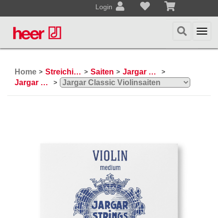
Login
Togg
navi
Home
Streichinstrumente
Saiten
Jargar Saiten
>
>
>
>
Jargar Violinsaiten
>