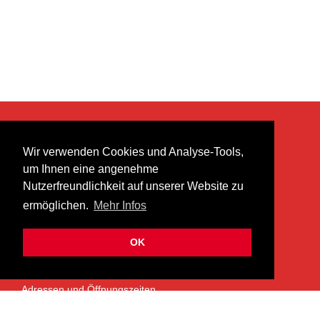
KONTAKT
Wir verwenden Cookies und Analyse-Tools,
heer musik ag
um Ihnen eine angenehme
Lättenstrasse 35
Nutzerfreundlichkeit auf unserer Website zu
8952 Schlieren
ermöglichen.
Mehr Infos
info@heermusic.com
Kontaktformular
OK
ÜBER UNS
Adressen und Öffnungszeiten
Das Heer Musik Team