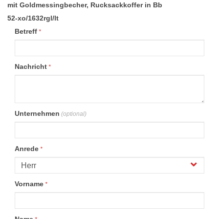
mit Goldmessingbecher, Rucksackkoffer in Bb
52-xo/1632rgl/lt
Betreff
*
Nachricht
*
Unternehmen
(optional)
Anrede
*
Vorname
*