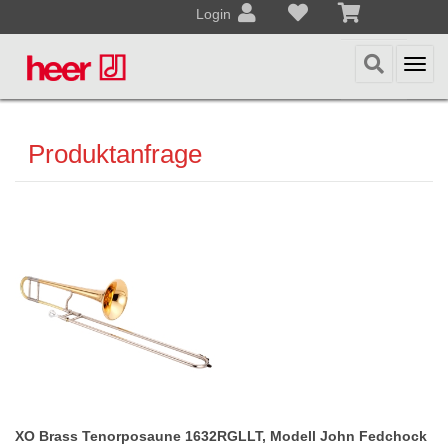
Login
Togg
navi
Produktanfrage
XO Brass Tenorposaune 1632RGLLT, Modell John Fedchock