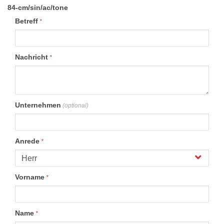
84-cm/sin/ac/tone
Betreff
*
Nachricht
*
Unternehmen
(optional)
Anrede
*
Vorname
*
Name
*