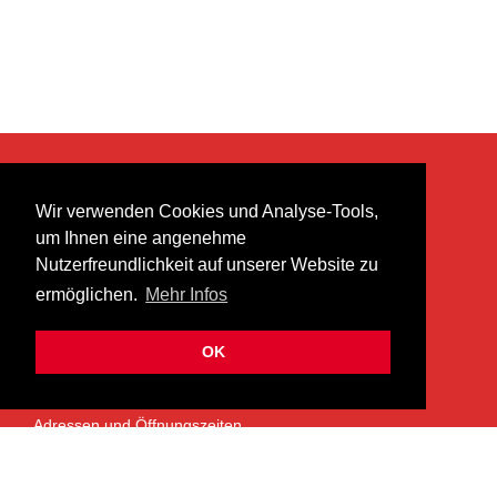
KONTAKT
Wir verwenden Cookies und Analyse-Tools,
heer musik ag
um Ihnen eine angenehme
Lättenstrasse 35
Nutzerfreundlichkeit auf unserer Website zu
8952 Schlieren
ermöglichen.
Mehr Infos
info@heermusic.com
Kontaktformular
OK
ÜBER UNS
Adressen und Öffnungszeiten
Das Heer Musik Team