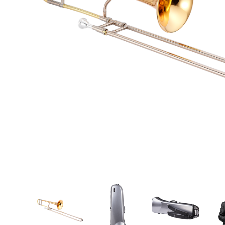
Proel Pro Audio
Schlagzeug
Samson Pro Audio
Snaredrum
Ständer
Roto Toms
... mehr
... mehr
STREICHINSTRUMENTE
Violinen
Violen, Gamben
Celli
... mehr