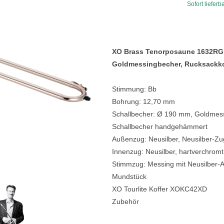
Sofort lieferb
e
Blockflöten
s
Piccoloflöte
Querflöten
XO Brass Tenorposaune 1632RGL
Goldmessingbecher, Rucksackko
... mehr
Stimmung: Bb
Bohrung: 12,70 mm
Schallbecher: Ø 190 mm, Goldmessi
Schallbecher handgehämmert
Außenzug: Neusilber, Neusilber-Zu
Innenzug: Neusilber, hartverchromt
Stimmzug: Messing mit Neusilber
Mundstück
XO Tourlite Koffer XOKC42XD
Zubehör