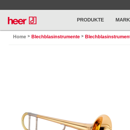
PRODUKTE
MARK
>
>
Home
Blechblasinstrumente
Blechblasinstrumen
Infos
LICHT / EFFEKTE
NOTENPU
Licht
Notenstände
Preisliste
Effekte
Metronome u
Controller/DMX
Stimmgabel
... mehr
... mehr
PRO AUDIO, MICS, STANDS
DRUMS 