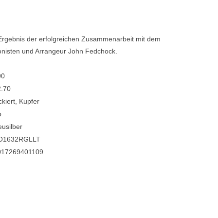
Ergebnis der erfolgreichen Zusammenarbeit mit dem
nisten und Arrangeur John Fedchock.
90
2.70
ckiert, Kupfer
b
usilber
O1632RGLLT
017269401109