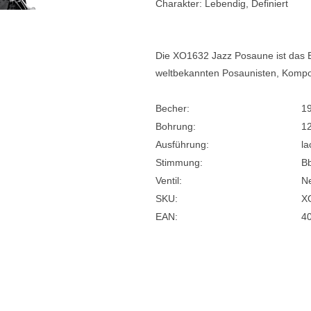
Charakter: Lebendig, Definiert
Die XO1632 Jazz Posaune ist das 
weltbekannten Posaunisten, Kompo
Becher:
1
Bohrung:
1
Ausführung:
la
Stimmung:
B
Ventil:
Ne
SKU:
X
EAN:
4