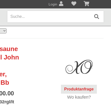
Login
AMPS / EFFEKTPEDALE
osaune
Amps/Cabinets
l John
Effekt- und Bodenpedale
Covers und Softcases
r,
 Bb
KEYBOARDS / PIANO
Produktanfrage
00.00
Keyboards / Pianos
Wo kaufen?
2rgl/lt
BLECHBLASINSTRUMENTE