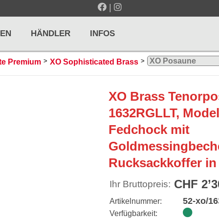
|
EN
HÄNDLER
INFOS
>
>
te Premium
XO Sophisticated Brass
LTE / METRONOME
GITARREN / ZUPFINSTRUMENTE
XO Brass Tenorp
r und Pulte
Klassikgitarren
1632RGLLT, Model
nd Taktelle
Westerngitarren
Fedchock mit
n und Stimmgeräte
E-Gitarren
Goldmessingbeche
... mehr
Rucksackkoffer in
CHF 2’3
Ihr Bruttopreis:
52-xo/163
Artikelnummer:
Verfügbarkeit:
& PERCUSSION
HOLZBLASINSTRUMENTE