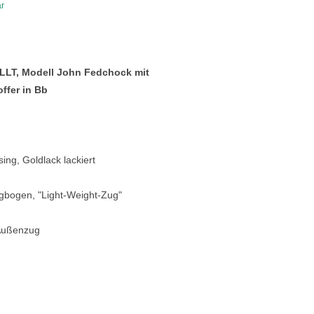
ar
Blechblasinstrumente Premium
Blechblasinstrumente
Mundstücke
LT, Modell John Fedchock mit
ffer in Bb
... mehr
ng, Goldlack lackiert
gbogen, "Light-Weight-Zug"
-Außenzug