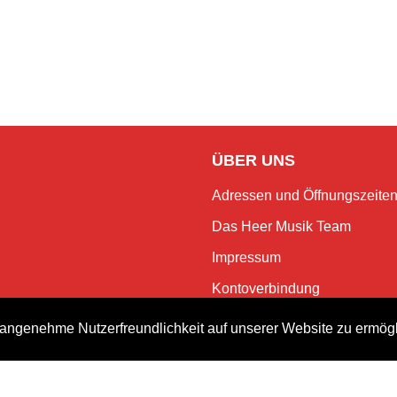
ÜBER UNS
Adressen und Öffnungszeite
Das Heer Musik Team
Impressum
Kontoverbindung
Jobs
angenehme Nutzerfreundlichkeit auf unserer Website zu ermög
Rechtliches und Datenschutz
NEWSLETTER