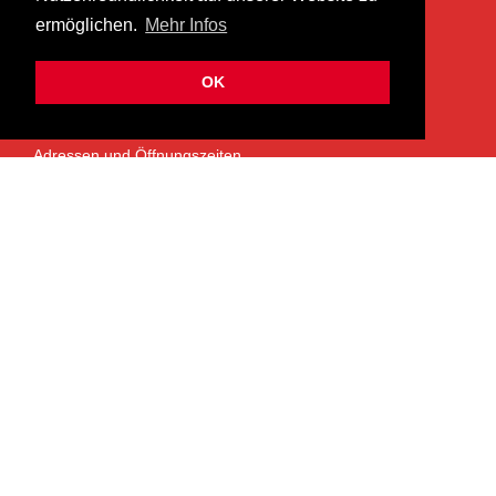
ermöglichen.
Mehr Infos
info@heermusic.com
Kontaktformular
OK
ÜBER UNS
Adressen und Öffnungszeiten
Das Heer Musik Team
Impressum
Kontoverbindung
Jobs
Rechtliches und Datenschutz
SERVICES
Garantie- und Reparaturservice
NEWSLETTER