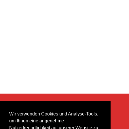
KONTAKT
Wir verwenden Cookies und Analyse-Tools,
heer musik ag
um Ihnen eine angenehme
Lättenstrasse 35
Nutzerfreundlichkeit auf unserer Website zu
8952 Schlieren