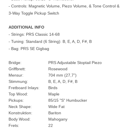
- Controls: Magnetic Volume, Piezo Volume, & Tone Control &
3-Way
Toggle Pickup Switch
ADDITIONAL INFO
- Strings: PRS Classic 14-68
- Tuning: Standard (6 String): B, E, A, D, F#, B
- Bag: PRS SE Gigbag
Bridge:
PRS Adjustable Stoptail Piezo
Griffbrett:
Rosewood
Mensur:
704 mm (27,7”)
Stimmung:
B, E, A, D, F#, B
Fretboard Inlays:
Birds
Top Wood:
Maple
Pickups:
85/15 "S" Humbucker
Neck Shape:
Wide Fat
Konstruktion:
Bariton
Body Wood:
Mahogany
Frets:
22