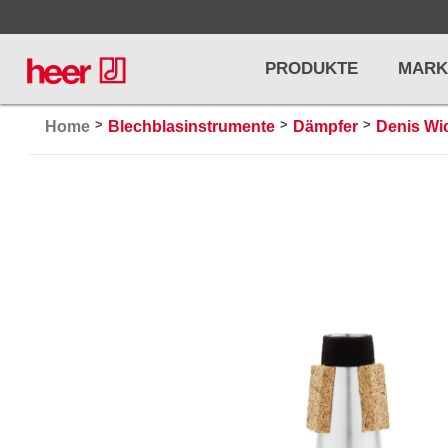
PRODUKTE
MARK
>
>
>
Home
Blechblasinstrumente
Dämpfer
Denis Wi
Infos
LICHT / EFFEKTE
NOTENPU
Licht
Notenstände
Preisliste
Effekte
Metronome u
Controller/DMX
Stimmgabel
... mehr
... mehr
PRO AUDIO, MICS, STANDS
DRUMS 