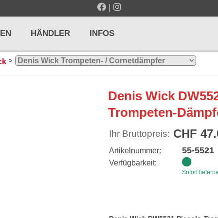
|
EN
HÄNDLER
INFOS
>
ck
LTE / METRONOME
GITARREN / ZUPFINSTRUMENTE
Denis Wick DW552
r und Pulte
Klassikgitarren
Trompeten-Dämpfer
nd Taktelle
Westerngitarren
CHF 47.
Ihr Bruttopreis:
n und Stimmgeräte
E-Gitarren
55-5521
Artikelnummer:
... mehr
Verfügbarkeit:
Sofort lieferb
& PERCUSSION
HOLZBLASINSTRUMENTE