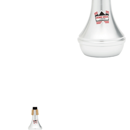
Proel Pro Audio
Schlagzeug
Samson Pro Audio
Snaredrum
Ständer
Roto Toms
... mehr
... mehr
STREICHINSTRUMENTE
Violinen
Violen, Gamben
Celli
... mehr