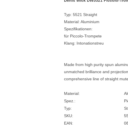
Denis Wick DW5521 Piccolo-Trom
e
Blockflöten
Typ: 5521 Straight
s
Piccoloflöte
Material: Aluminium
Spezifikationen:
Querflöten
für Piccolo-Trompete
... mehr
Klang: Intonationstreu
Made from high purity spun alumin
unmatched brilliance and projection
comprehensive line of straight mute
Material:
A
Spez.:
Pi
Typ:
St
SKU:
5
EAN:
0