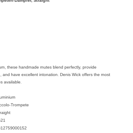
peten-Dämpfer, Straight
Blechblasinstrumente Premium
Blechblasinstrumente
Mundstücke
... mehr
um, these handmade mutes blend perfectly, provide
, and have excellent intonation. Denis Wick offers the most
s available.
luminium
ccolo-Trompete
raight
521
812759000152