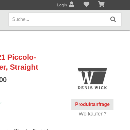
Login
AMPS / EFFEKTPEDALE
1 Piccolo-
Amps/Cabinets
, Straight
Effekt- und Bodenpedale
00
Covers und Softcases
KEYBOARDS / PIANO
ar
Produktanfrage
Keyboards / Pianos
Wo kaufen?
BLECHBLASINSTRUMENTE